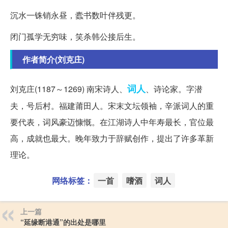
沉水一铢销永昼，蠹书数叶伴残更。
闭门孤学无穷味，笑杀韩公接后生。
作者简介(刘克庄)
词人
刘克庄(1187～1269) 南宋诗人、
、诗论家。字潜
夫，号后村。福建莆田人。宋末文坛领袖，辛派词人的重
要代表，词风豪迈慷慨。在江湖诗人中年寿最长，官位最
高，成就也最大。晚年致力于辞赋创作，提出了许多革新
理论。
网络标签：
一首
嗜酒
词人
上一篇
“延缘断港通”的出处是哪里