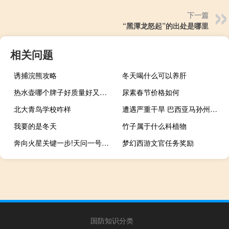
下一篇
“黑潭龙怒起”的出处是哪里
相关问题
诱捕浣熊攻略
冬天喝什么可以养肝
热水壶哪个牌子好质量好又安全（热水壶哪个牌子好）
尿素春节价格如何
北大青鸟学校咋样
遭遇严重干旱 巴西亚马孙州宣布进入紧急状态
我要的是冬天
竹子属于什么科植物
奔向火星关键一步!天问一号深空机动“四大看点”详解
梦幻西游文官任务奖励
国防知识分类