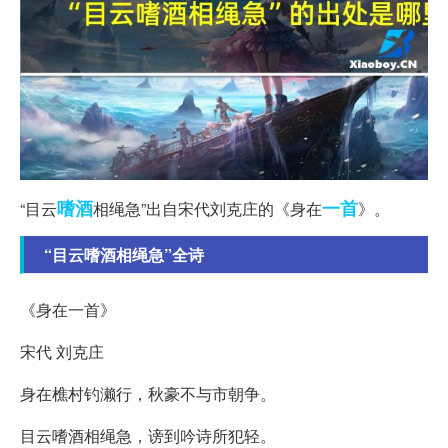
嗜酒
一首
“目云
相绳急”出自宋代刘克庄的《身在
》。
“目云嗜酒相绳急”全诗
《身在一首》
宋代 刘克庄
身在樵村钓濑行，秋豪不与市朝争。
目云嗜酒相绳急，谤到吟诗所犯轻。