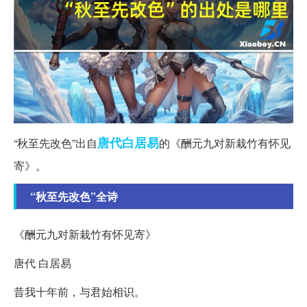
唐代
白居易
“秋至先改色”出自
的《酬元九对新栽竹有怀见
寄》。
“秋至先改色”全诗
《酬元九对新栽竹有怀见寄》
唐代 白居易
昔我十年前，与君始相识。