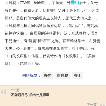
香山
白居易（772年－846年），字乐天，号
居士，又号
醉吟先生，祖籍太原，到其曾祖父时迁居下邽，生于河南
新郑。是唐代伟大的现实主义诗人，唐代三大诗人之一。
白居易与元稹共同倡导新乐府运动，世称“元白”，与刘禹
锡并称“刘白”。白居易的诗歌题材广泛，形式多样，语言
平易通俗，有“诗魔”和“诗王”之称。官至翰林学士、左赞善
大夫。公元846年，白居易在洛阳逝世，葬于香山。有
《白氏长庆集》传世，代表诗作有《长恨歌》、《卖炭
翁》、《琵琶行》等。
网络标签：
唐代
白居易
香山
上一篇
“不随迟日尽”的出处是哪里
下一篇