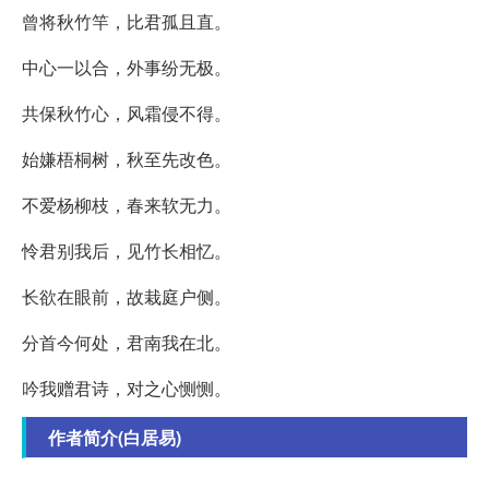
曾将秋竹竿，比君孤且直。
中心一以合，外事纷无极。
共保秋竹心，风霜侵不得。
始嫌梧桐树，秋至先改色。
不爱杨柳枝，春来软无力。
怜君别我后，见竹长相忆。
长欲在眼前，故栽庭户侧。
分首今何处，君南我在北。
吟我赠君诗，对之心恻恻。
作者简介(白居易)