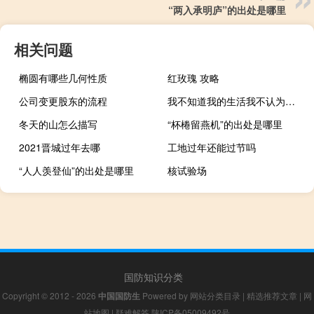
“两入承明庐”的出处是哪里
相关问题
椭圆有哪些几何性质
红玫瑰 攻略
公司变更股东的流程
我不知道我的生活我不认为我是一个绅士我不知道我的举止
冬天的山怎么描写
“杯棬留燕机”的出处是哪里
2021晋城过年去哪
工地过年还能过节吗
“人人羡登仙”的出处是哪里
核试验场
国防知识分类
Copyright © 2012 - 2026
中国国防生
Powered by
网站分类目录
|
精选推荐文章
|
网
站地图
|
疑难解答
陕ICP备05009492号