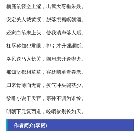
横庭鼠径空土涩，出篱大枣垂朱残。
安定美人截黄绶，脱落缨裾瞑朝酒。
还家白笔未上头，使我清声落人后。
枉辱称知犯君眼，排引才升强縆断。
洛风送马入长关，阖扇未开逢猰犬。
那知坚都相草草，客枕幽单看春老。
归来骨薄面无膏，疫气冲头鬓茎少。
欲雕小说干天官，宗孙不调为谁怜。
明朝下元复西道，崆峒叙别长如天。
作者简介(李贺)