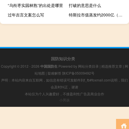
“乌衔枣实园林熟”的出处是哪里
打破的意思是什么
过年吉言文案怎么写
特斯拉市值蒸发约2000亿（特斯拉市值一夜蒸发2082亿）
国防知识分类
Copyright © 2012 - 2026
中国国防生
Powered by
网站分类目录
|
精选推荐文章
|
网
站地图
|
疑难解答
陕ICP备05009492号
声明：本站内容来自互联网，如信息有错误可发邮件到f_fb#foxmail.com说明，我们
会及时纠正，谢谢
本站仅为个人兴趣爱好，不接盈利性广告及商业合作
小男孩