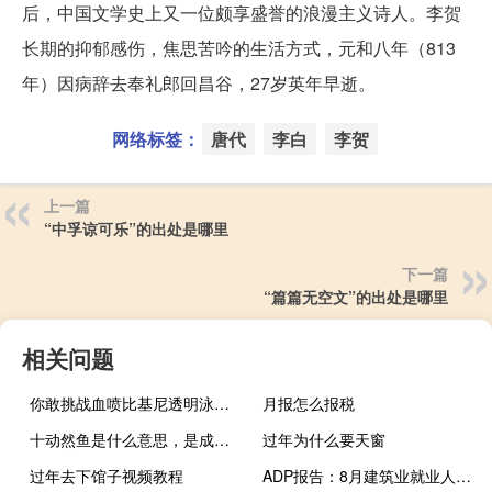
后，中国文学史上又一位颇享盛誉的浪漫主义诗人。李贺
长期的抑郁感伤，焦思苦吟的生活方式，元和八年（813
年）因病辞去奉礼郎回昌谷，27岁英年早逝。
网络标签：
唐代
李白
李贺
上一篇
“中孚谅可乐”的出处是哪里
下一篇
“篇篇无空文”的出处是哪里
相关问题
你敢挑战血喷比基尼透明泳衣吗？
月报怎么报税
十动然鱼是什么意思，是成语吗什么梗
过年为什么要天窗
过年去下馆子视频教程
ADP报告：8月建筑业就业人数增加0.6万人7月增加0.9万人8月制造业就业人数增加1.2万人7月减少3.6万人8月贸易/运输/公用事业就业人数增加4.5万人7月增加3万人8月金融服务业就业人数持平7月减少0.5万人8月专业/商业服务就业人数增加1.5万人7月增加0.5万人