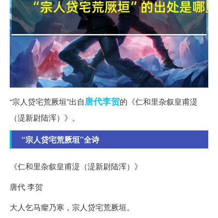
唐代
李贺
“宗人贷宅荒厥垣”出自
的《仁和里杂叙皇甫湜
（湜新尉陆浑）》。
“宗人贷宅荒厥垣”全诗
《仁和里杂叙皇甫湜（湜新尉陆浑）》
唐代 李贺
大人乞马癯乃寒，宗人贷宅荒厥垣。