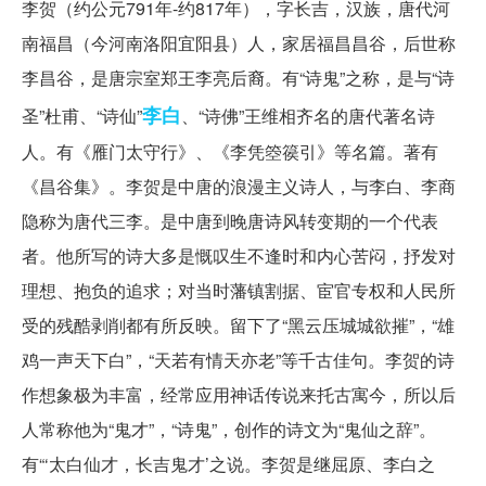
李贺（约公元791年-约817年），字长吉，汉族，唐代河
南福昌（今河南洛阳宜阳县）人，家居福昌昌谷，后世称
李昌谷，是唐宗室郑王李亮后裔。有“诗鬼”之称，是与“诗
李白
圣”杜甫、“诗仙”
、“诗佛”王维相齐名的唐代著名诗
人。有《雁门太守行》、《李凭箜篌引》等名篇。著有
《昌谷集》。李贺是中唐的浪漫主义诗人，与李白、李商
隐称为唐代三李。是中唐到晚唐诗风转变期的一个代表
者。他所写的诗大多是慨叹生不逢时和内心苦闷，抒发对
理想、抱负的追求；对当时藩镇割据、宦官专权和人民所
受的残酷剥削都有所反映。留下了“黑云压城城欲摧”，“雄
鸡一声天下白”，“天若有情天亦老”等千古佳句。李贺的诗
作想象极为丰富，经常应用神话传说来托古寓今，所以后
人常称他为“鬼才”，“诗鬼”，创作的诗文为“鬼仙之辞”。
有“‘太白仙才，长吉鬼才’之说。李贺是继屈原、李白之