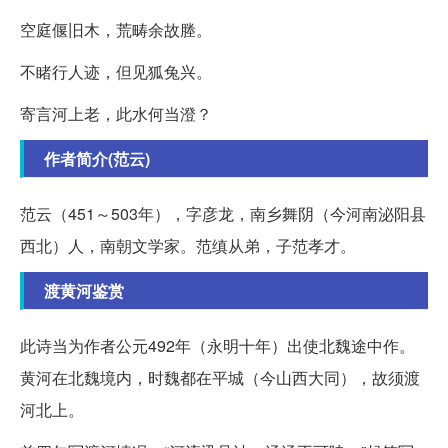
空庭偃旧木，荒畴余故塍。
不睹行人迹，但见狐兔兴。
寄言河上老，此水何当澄？
作者简介(范云)
范云（451～503年），字彦龙，南乡舞阴（今河南泌阳县
西北）人，南朝文学家。范缜从弟，子范孝才。
渡黄河鉴赏
此诗当为作者公元492年（永明十年）出使北魏途中作。
黄河在北魏境内，时魏都在平城（今山西大同），故须渡
河北上。