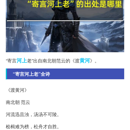
河上
黄河
“寄言
老”出自南北朝范云的《渡
》。
“寄言河上老”全诗
《渡黄河》
南北朝 范云
河流迅且浊，汤汤不可陵。
桧楫难为榜，松舟才自胜。