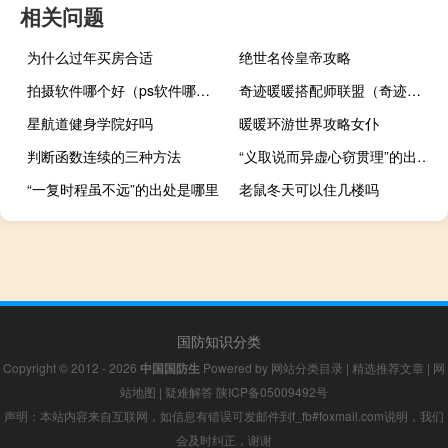
相关问题
为什么过年买房合适
绝世名伶皇帝攻略
拍摄软件哪个好（ps软件哪个好）
奇迹暖暖搭配师联盟（奇迹暖暖搭配师联盟）
星航道健身学院好吗
暖暖环游世界攻略女仆
判断函数连续的三种方法
“义取说而异虚心窃贯理”的出处是哪里
“一复时程虽不远”的出处是哪里
老鼠冬天可以住几楼吗
国防知识分类
Copyright © 2012 - 2026
中国国防生
Powered by
网站分类目录
|
精选推荐文章
|
网
站地图
|
疑难解答
陕ICP备05009492号
声明：本站内容来自互联网，如信息有错误可发邮件到f_fb#foxmail.com说明，我们
会及时纠正，谢谢