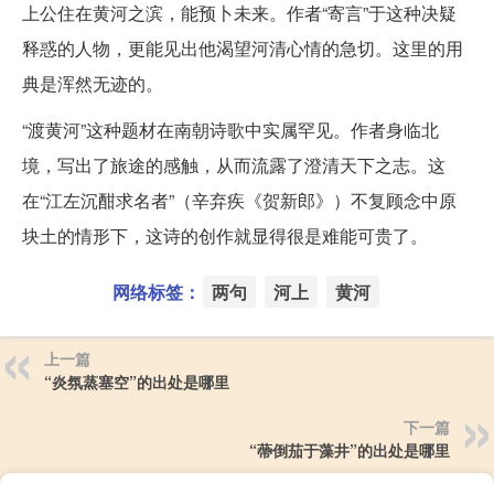
上公住在黄河之滨，能预卜未来。作者“寄言”于这种决疑
释惑的人物，更能见出他渴望河清心情的急切。这里的用
典是浑然无迹的。
“渡黄河”这种题材在南朝诗歌中实属罕见。作者身临北
境，写出了旅途的感触，从而流露了澄清天下之志。这
在“江左沉酣求名者”（辛弃疾《贺新郎》）不复顾念中原
块土的情形下，这诗的创作就显得很是难能可贵了。
网络标签：
两句
河上
黄河
上一篇
“炎氛蒸塞空”的出处是哪里
下一篇
“蔕倒茄于藻井”的出处是哪里