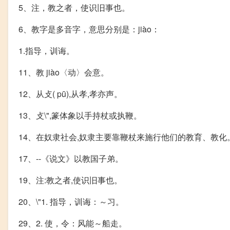
5、注，教之者，使识旧事也。
6、教字是多音字，意思分别是：jiào：
1.指导，训诲。
11、教 jiào〈动〉会意。
12、从攴( pū),从孝,孝亦声。
13、攴\",篆体象以手持杖或执鞭。
14、在奴隶社会,奴隶主要靠鞭杖来施行他们的教育、教化
17、--《说文》以教国子弟。
19、注:教之者,使识旧事也。
20、\"1. 指导，训诲：～习。
29、2. 使，令：风能～船走。