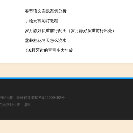
春节语文实践案例分析
手绘元宵彩灯教程
岁月静好负重前行配图（岁月静好负重前行出处）
盆栽桂花冬天怎么浇水
长8颗牙齿的宝宝多大年龄
网站地图
|
疑难解答
陕ICP备05009492号
，我们会及时纠正，谢谢