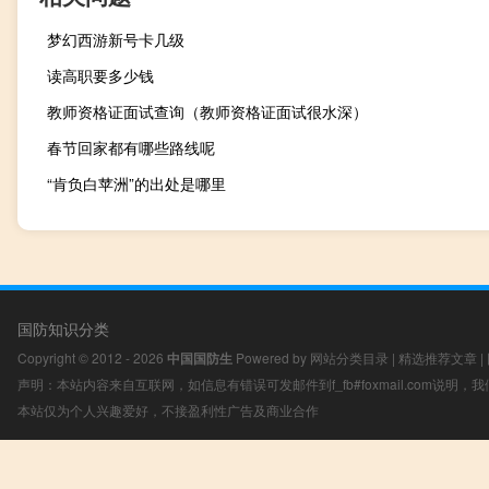
梦幻西游新号卡几级
读高职要多少钱
教师资格证面试查询（教师资格证面试很水深）
春节回家都有哪些路线呢
“肯负白苹洲”的出处是哪里
国防知识分类
Copyright © 2012 - 2026
中国国防生
Powered by
网站分类目录
|
精选推荐文章
|
声明：本站内容来自互联网，如信息有错误可发邮件到f_fb#foxmail.com说明
本站仅为个人兴趣爱好，不接盈利性广告及商业合作