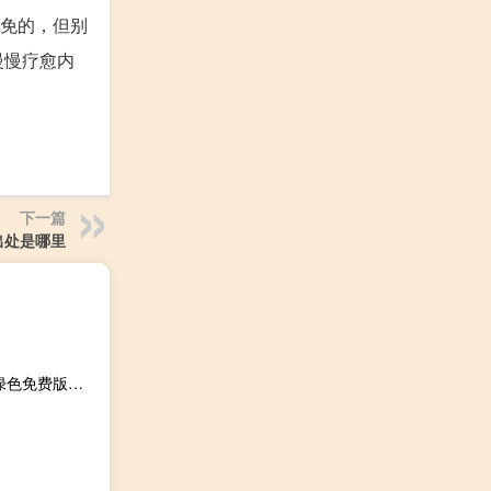
难免的，但别
慢慢疗愈内
下一篇
出处是哪里
MX6调音台软件 V1.0 绿色免费版（MX6调音台软件 V1.0 绿色免费版功能简介）