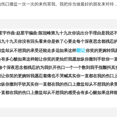
的伤口撒盐一次一次的来伤害我。我把你当做最好的朋友来对待
星宇作曲:赵星宇编曲:陈冠峰第九十九次你说出分手理由是我还
第九十九天你没有回头看来你是铁了心要走每个深夜思念都残忍
能让
撒盐却从不想我的承受还能走多远如果这样
你笑的更婉转我
会有多心酸如果这样能让你笑的更灿烂我愿放纵你撒到手软你一
每个深夜思念都残忍的为我扒开伤口一个一个数到我手指颤抖其
能让你笑的更婉转我愿忍着痛也不哭喊其实你一直都在我的伤口
放纵你撒到手软其实你一直都在我的伤口上撒盐却从不想我的承
一直都在我的伤口上撒盐却从不想我的感受会有多心酸如果这样