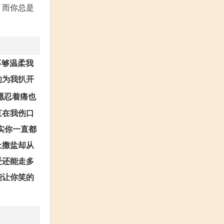
，而你总是
不够温柔我
的为我扒开
愿忍着痛也
直在我伤口
实你一直都
上撒盐却从
受还能走多
能让你笑的