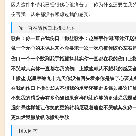
因为这件事情我已经很伤心很痛苦了，你为什么还要在我
伤害我，从来都没有顾虑过我的感受.
你一直在我伤口上撒盐歌词
歌曲：你一直在我伤口上撒盐歌手：赵星宇作词:薛沐江赵
像一个无心的木偶从来不会要求一次一次总被你随心左右
伤口一个一个数到我手指颤抖其实你一直都在我的伤口上
不哭喊其实你一直都在我的伤口上撒盐却从不想我的感受
上撒盐-赵星宇第九十九天你没有回头看来你是铁了心要走
在我的伤口上撒盐却从不想我的承受还能走多远如果这样
不想我的感受会有多心酸如果这样能让你笑的更灿烂我愿
远如果这样能让你笑的更婉转我愿忍着痛也不哭喊其实你
更灿烂我愿放纵你撒到手软
相关问答