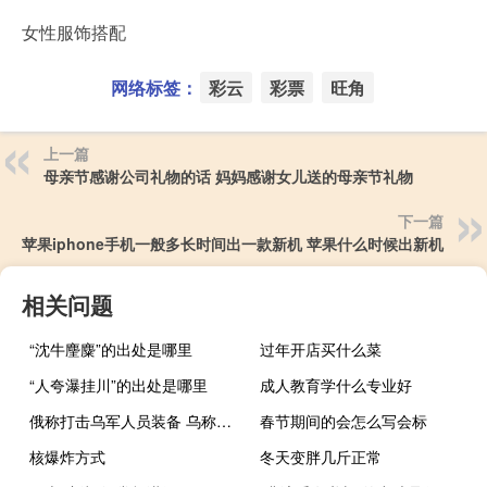
女性服饰搭配
网络标签：
彩云
彩票
旺角
上一篇
母亲节感谢公司礼物的话 妈妈感谢女儿送的母亲节礼物
下一篇
苹果iphone手机一般多长时间出一款新机 苹果什么时候出新机
相关问题
“沈牛麈麋”的出处是哪里
过年开店买什么菜
“人夸瀑挂川”的出处是哪里
成人教育学什么专业好
俄称打击乌军人员装备 乌称击退俄进攻
春节期间的会怎么写会标
核爆炸方式
冬天变胖几斤正常