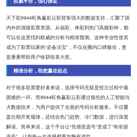
权威平台，信心保证
天下彩9944旺角赢彩云彩背靠强大的数据支持，汇聚了国
内外的顶级彩票资源。从福彩、体彩到热门高频彩种，都
可以在这里找到权威的分析与精准预测。这种专业性使其
成为了彩票玩家的“必备法宝”，不仅在圈内口碑极佳，更
是屡屡帮助用户收获惊喜大奖。
精准分析，助您赢在起点
对于很多彩票爱好者来说，选择号码无疑是投注过程中最
困难的一环。而9944旺角赢彩云彩通过领先的人工智能与
大数据技术，为用户提供了全面的号码分析服务。不仅覆
盖往期开奖规律，还结合热门趋势、冷门数据，进行深度
解读。简单来说，这个平台让“凭感觉选号”变成了“有依据
选号”，让您每一次选择都更加胸有成竹。