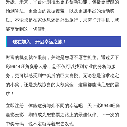
升级。未来，平台计划推出更多创新功能，包括更智能的
预测算法、更全面的数据覆盖，以及更加丰富的活动奖
励。不论您是在家休息还是外出旅行，只需打开手机，就
能享受到这一切便利。
现在加入，开启幸运之旅！
财富的机会就在眼前，关键是您愿不愿意抓住。通过天下
彩9944旺角赢彩云彩，您不仅可以找到专业的分析与服
务，更可以感受到中奖后的巨大喜悦。无论您是追求稳定
的小奖，还是挑战惊喜的大额奖金，这里都能满足您的需
求！
立即注册，体验这份与众不同的幸运吧！天下彩9944旺角
赢彩云彩，期待成为您彩票之路上的最佳伙伴。下一次的
中奖号码，说不定就等着您去发现！