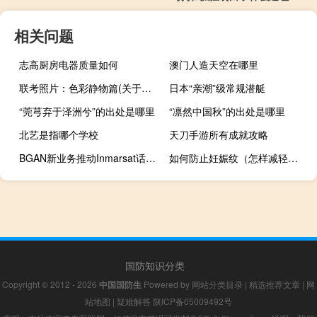
相关问题
志高厨房电器质量如何
澳门人造天空在哪里
联考照片：色彩静物篇(关于联考照片：色彩静物篇简述)
日本“亲潮”级常规潜艇
“莞芎弃于泽洲兮”的出处是哪里
“凛然中国秋”的出处是哪里
北艺是指哪个学校
天刀手游所有成就攻略
BGAN新业务推动Inmarsat话音业务回升
如何防止妊娠纹（怎样减轻妊娠纹）
国防知识分类
Copyright © 2012 - 2026
中国国防生
Powered by
网站分类目录
|
精选推荐文章
|
网
站地图
|
疑难解答
陕ICP备05009492号