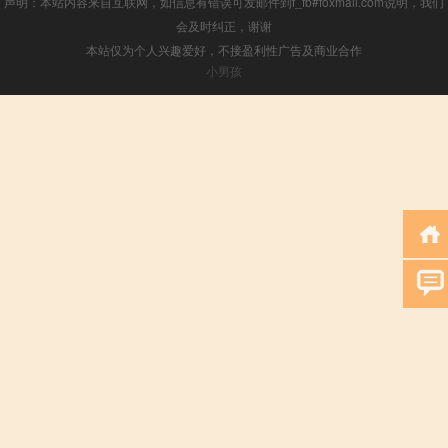
声明：本站内容来自互联网，如信息有错误可发邮件到f_fb#foxmail.com说明，我们
会及时纠正，谢谢
本站仅为个人兴趣爱好，不接盈利性广告及商业合作
小男孩