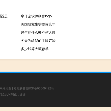
为什么金星很难探测?最早的金星探测器有什么发现?麦哲伦号探测器是如何探测金星的?
拿什么软件制作logo
美国研究生需要读几年
过年穿什么鞋不伤人脚
冬天为啥我的手脚好冷
多少钱算大额存单
网站地图
|
疑难解答
陕ICP备05009492号
，我们会及时纠正，谢谢