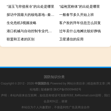
“湍玉飞帘侵座冷”的出处是哪里
“緼袍宽称体”的出处是哪里
探访中国最大的核电基地--秦山核电站
一般春节多久开始上班
生化危机3视频攻略
客户发的拜年信息怎么回复
港口机械与自动控制专业代码是什么
过年卖什么地摊比较好挣钱
联盟和王者的区别
卫星通信的应用
国防知识分类
Copyright © 2012 - 2026
中国国防生
Powered by
网站分类目录
|
精选推荐文章
|
网
站地图
|
疑难解答
陕ICP备05009492号
声明：本站内容来自互联网，如信息有错误可发邮件到f_fb#foxmail.com说明，我们
会及时纠正，谢谢
本站仅为个人兴趣爱好，不接盈利性广告及商业合作