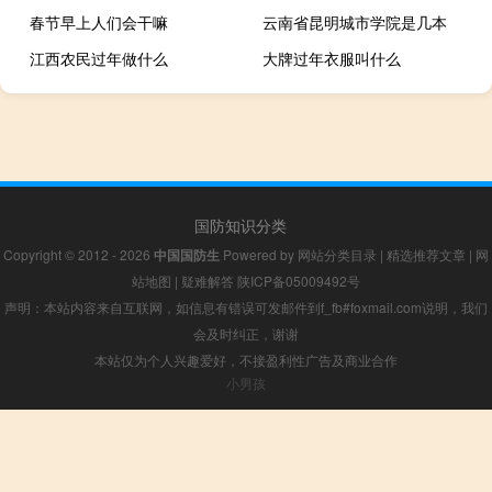
春节早上人们会干嘛
云南省昆明城市学院是几本
江西农民过年做什么
大牌过年衣服叫什么
国防知识分类
Copyright © 2012 - 2026
中国国防生
Powered by
网站分类目录
|
精选推荐文章
|
网
站地图
|
疑难解答
陕ICP备05009492号
声明：本站内容来自互联网，如信息有错误可发邮件到f_fb#foxmail.com说明，我们
会及时纠正，谢谢
本站仅为个人兴趣爱好，不接盈利性广告及商业合作
小男孩