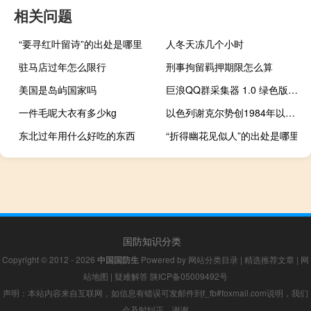
相关问题
“要寻红叶留诗”的出处是哪里
人冬天冻几个小时
驻马店过年怎么限行
刑事拘留羁押期限怎么算
美国是岛屿国家吗
巨浪QQ群采集器 1.0 绿色版（巨浪QQ群采集器 1.0 绿色版功能简介）
一件毛呢大衣有多少kg
以色列谢克尔势创1984年以来最长连跌纪录
东北过年用什么好吃的东西
“折得幽花见似人”的出处是哪里
国防知识分类
Copyright © 2012 - 2026
中国国防生
Powered by
网站分类目录
|
精选推荐文章
|
网
站地图
|
疑难解答
陕ICP备05009492号
声明：本站内容来自互联网，如信息有错误可发邮件到f_fb#foxmail.com说明，我们
会及时纠正，谢谢