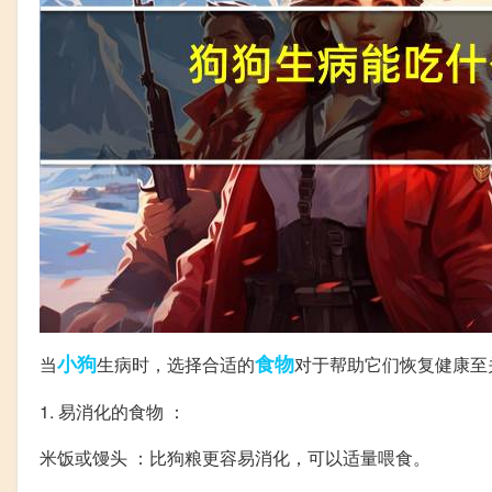
小狗
食物
当
生病时，选择合适的
对于帮助它们恢复健康至
1. 易消化的食物 ：
米饭或馒头 ：比狗粮更容易消化，可以适量喂食。