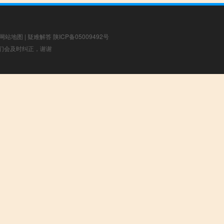
网站地图
|
疑难解答
陕ICP备05009492号
，我们会及时纠正，谢谢