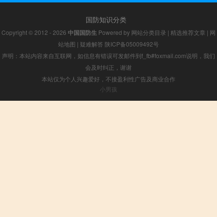
国防知识分类
Copyright © 2012 - 2026
中国国防生
Powered by
网站分类目录
|
精选推荐文章
|
网
站地图
|
疑难解答
陕ICP备05009492号
声明：本站内容来自互联网，如信息有错误可发邮件到f_fb#foxmail.com说明，我们
会及时纠正，谢谢
本站仅为个人兴趣爱好，不接盈利性广告及商业合作
小男孩