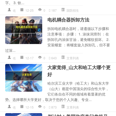
字。 3. 钦...
dj
12-25
0
187
国防招生
电机耦合器拆卸方法
拆卸电机耦合器时，请遵循以下步骤和
注意事项： 步骤： 1. 涂抹润滑剂 ：在
拆卸孔内涂抹甘油，避免螺纹损坏。 2.
安装螺套 ：将螺套旋入拆卸孔，但不要
过深...
dj
12-17
0
643
文章列表
大家觉得_山大和哈工大哪个更
好
哈尔滨工业大学（哈工大）和山东大学
（山大）都是中国顶尖的综合性大学，
它们各自在不同的领域有着显著的优
势。选择哪所大学更好，取决于您的个人兴趣、专业...
dj
12-15
0
873
文章列表