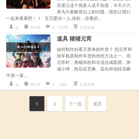
百度云这个很多人还不知道，今天小六
来为大家解答以上的问题，现在让我们
一起来看看吧！ 1、宝贝爱你一人,你好，你要的...
dj
03-09
0
279
文章列表
道具 猪猪元宵
如何制作好看又简单的年货？ 捏元宵和
捏年糕是制作年货的传统方法之一。捏
元宵时，将糯米粉和水混合成面团，搓
成小球，然后在芝麻、花生碎或桂花糖
中滚一滚...
dj
02-18
0
861
文章列表
1
2
下一页
尾页