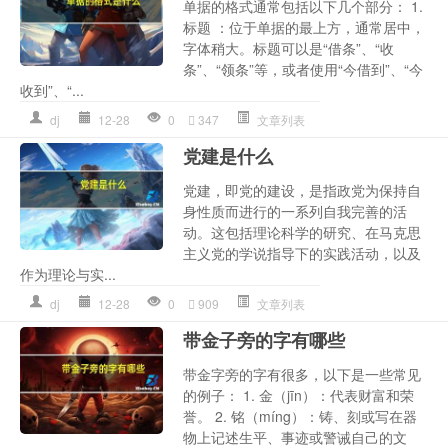
单据的格式通常包括以下几个部分： 1.
标题 ：位于单据的最上方，通常居中，
字体稍大。标题可以是“借条”、“收
条”、“领条”等，或者使用“今借到”、“今
收到”、“...
dj
12-28
0
347
文章列表
党建是什么
党建，即党的建设，是指政党为保持自
身性质而进行的一系列自我完善的活
动。这包括理论科学的研究、在马克思
主义党的学说指导下的实践活动，以及
作为理论与实...
dj
12-28
0
909
文章列表
带金子旁的字有哪些
带金字旁的字有很多，以下是一些常见
的例子： 1. 金（jīn）：代表财富和荣
誉。 2. 铭（míng）：铸、刻或写在器
物上记述生平、事迹或警诫自己的文