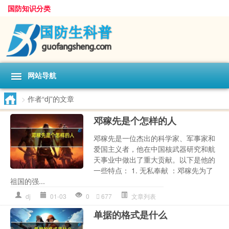
国防知识分类
网站导航
>
作者“dj”的文章
邓稼先是个怎样的人
邓稼先是一位杰出的科学家、军事家和
爱国主义者，他在中国核武器研究和航
天事业中做出了重大贡献。以下是他的
一些特点： 1. 无私奉献 ：邓稼先为了
祖国的强...
dj
01-03
0
677
文章列表
单据的格式是什么