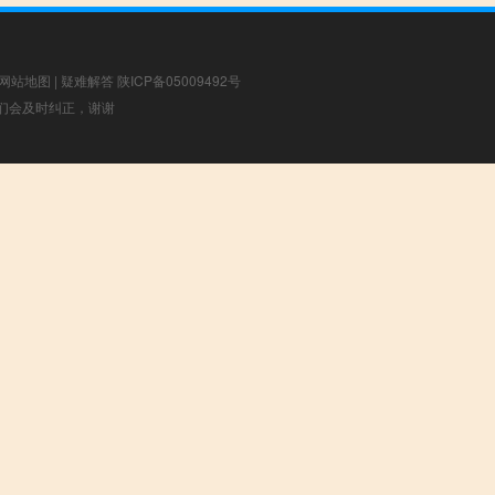
网站地图
|
疑难解答
陕ICP备05009492号
，我们会及时纠正，谢谢