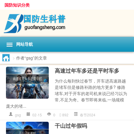
国防知识分类
网站导航
>
作者“gsg”的文章
高速过年车多还是平时车多
为什么每到快过春节，开车进高速路越
是堵车但是修路补路的地方更多? 修路
堵车,对于开车的老司机来说已经习以为
常,不足为奇。春节即将来临,一场规模
庞大的堵...
gsg
02-15
0
892
春节2024
干山过年假吗