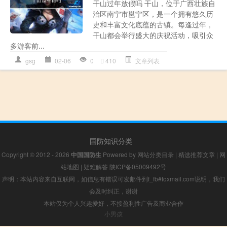
干山过年放假吗 干山，位于广西壮族自
治区南宁市邕宁区，是一个拥有悠久历
史和丰富文化底蕴的古镇。每逢过年，
干山都会举行盛大的庆祝活动，吸引众
多游客前...
gsg
02-06
0
410
文章列表
国防知识分类
Copyright © 2012 - 2026
中国国防生
Powered by
网站分类目录
|
精选推荐文章
|
网
站地图
|
疑难解答
陕ICP备05009492号
声明：本站内容来自互联网，如信息有错误可发邮件到f_fb#foxmail.com说明，我们
会及时纠正，谢谢
本站仅为个人兴趣爱好，不接盈利性广告及商业合作
小男孩