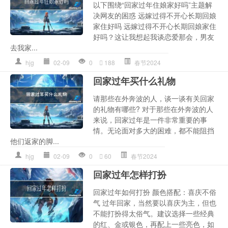
以下围绕“回家过年住娘家好吗”主题解
决网友的困惑 远嫁过得不开心长期回娘
家住好吗 远嫁过得不开心长期回娘家住
好吗？这让我想起我谈恋爱那会，男友
去我家...
hjg
02-09
0
188
春节2024
回家过年买什么礼物
请那些在外奔波的人，谈一谈有关回家
的礼物有哪些? 对于那些在外奔波的人
来说，回家过年是一件非常重要的事
情。无论面对多大的困难，都不能阻挡
他们返家的脚...
hjg
02-09
0
60
春节2024
回家过年怎样打扮
回家过年如何打扮 颜色搭配：喜庆不俗
气 过年回家，当然要以喜庆为主，但也
不能打扮得太俗气。建议选择一些经典
的红、金或银色，再配上一些亮色，如