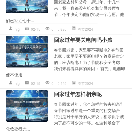
回老家农村和父母一起过年。十几年
来，我一直都没有机会和父母共度春
节，今年决定为他们实现一个心愿。他
们已经近七十...
hjg
02-15
0
886
春节2024
回家过年要关电闸吗小孩
春节回老家，家里要不要断电? 春节回
老家，家里要不要断电呢？答案是肯定
的，应该断电！为了节能和安全考虑，
我们来看看具体的原因： 首先，电器即
使不使用...
hjg
02-15
0
445
春节2024
回家过年怎样相亲呢
春节回家过年，化个怎样的妆去相亲?
春节回家过年是一个重要的社交场合，
特别是对于单身的人来说，相亲似乎成
为了必不可少的一环。在这种场合下，
化妆变得尤...