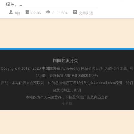
绿色、...
hjg
02-06
0
534
文章列表
国防知识分类
Copyright © 2012 - 2026
中国国防生
Powered by
网站分类目录
|
精选推荐文章
|
网
站地图
|
疑难解答
陕ICP备05009492号
声明：本站内容来自互联网，如信息有错误可发邮件到f_fb#foxmail.com说明，我们
会及时纠正，谢谢
本站仅为个人兴趣爱好，不接盈利性广告及商业合作
小男孩