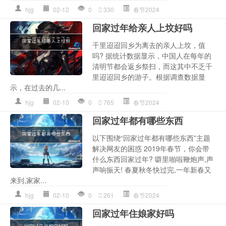
hjg
02-12
0
330
春节2024
回家过年给亲人上坟好吗
千里迢迢回乡为离去的亲人上坟，值
吗? 据统计数据显示，中国人在每年的
清明节都会返乡祭扫，而这其中不乏千
里迢迢回乡的游子。根据调查数据显
示，在过去的几...
hjg
02-10
0
765
春节2024
回家过年都有哪些东西
以下围绕“回家过年都有哪些东西”主题
解决网友的困惑 2019年春节，你会带
什么东西回家过年? 噼里啪啦鞭炮声,声
声响振天! 春夏秋冬快过完,一年新春又
来到,家家...
hjg
02-10
0
261
春节2024
回家过年住娘家好吗