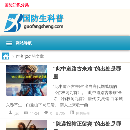
国防知识分类
网站导航
>
作者“jzc”的文章
“此中道路古来难”的出处是哪
里
“此中道路古来难”出自唐代刘禹锡的
《竹枝词九首》。 “此中道路古来难”全
诗 《竹枝词九首》 唐代 刘禹锡 白帝城
头春草生，白盐山下蜀江清。 南人上来歌一曲...
jzc
11-24
0
735
国防招生
“陈遵投辖正留宾”的出处是哪