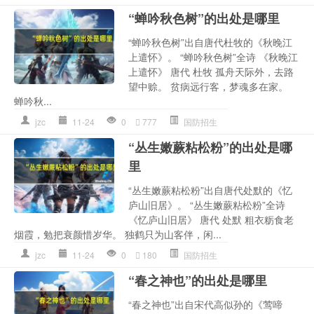
“蝉吟秋色树”的出处是哪里
“蝉吟秋色树”出自唐代杜牧的《秋晚江
上遣怀》。 “蝉吟秋色树”全诗 《秋晚江
上遣怀》 唐代 杜牧 孤舟天际外，去路
望中赊。 贫病远行客，梦魂多在家。
蝉吟秋...
jzc
11-24
0
777
国防招生
“丛生嫩蕨粘松粉”的出处是哪
里
“丛生嫩蕨粘松粉”出自唐代处默的《忆
庐山旧居》。 “丛生嫩蕨粘松粉”全诗
《忆庐山旧居》 唐代 处默 粗衣粝食老
烟霞，勉把衰颜惜岁华。 独鹤只为山客伴，闲...
jzc
11-24
0
180
国防招生
“春之神也”的出处是哪里
“春之神也”出自宋代高似孙的《莺啼