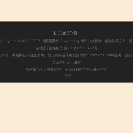
国防知识分类
Copyright © 2012 - 2026
中国国防生
Powered by
网站分类目录
|
精选推荐文章
|
网
站地图
|
疑难解答
陕ICP备05009492号
声明：本站内容来自互联网，如信息有错误可发邮件到f_fb#foxmail.com说明，我们
会及时纠正，谢谢
本站仅为个人兴趣爱好，不接盈利性广告及商业合作
小男孩