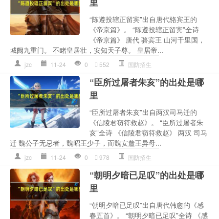
里
“陈遵投辖正留宾”出自唐代骆宾王的
《帝京篇》。 “陈遵投辖正留宾”全诗
《帝京篇》 唐代 骆宾王 山河千里国，
城阙九重门。 不睹皇居壮，安知天子尊。 皇居帝...
jzc
11-24
0
552
国防招生
“臣所过屠者朱亥”的出处是哪
里
“臣所过屠者朱亥”出自两汉司马迁的
《信陵君窃符救赵》。 “臣所过屠者朱
亥”全诗 《信陵君窃符救赵》 两汉 司马
迁 魏公子无忌者，魏昭王少子，而魏安釐王异母...
jzc
11-24
0
978
国防招生
“朝明夕暗已足叹”的出处是哪
里
“朝明夕暗已足叹”出自唐代韩愈的《感
春五首》。 “朝明夕暗已足叹”全诗 《感