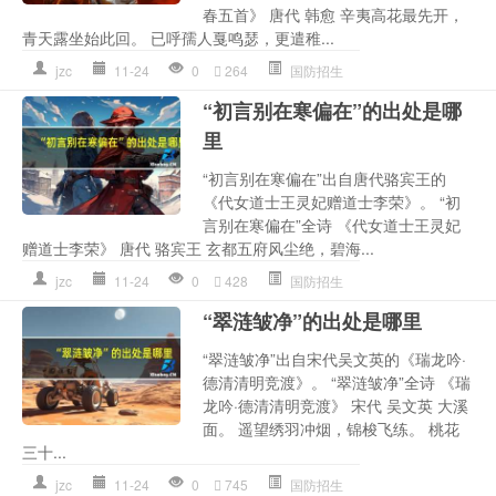
春五首》 唐代 韩愈 辛夷高花最先开，
青天露坐始此回。 已呼孺人戛鸣瑟，更遣稚...
jzc
11-24
0
264
国防招生
“初言别在寒偏在”的出处是哪
里
“初言别在寒偏在”出自唐代骆宾王的
《代女道士王灵妃赠道士李荣》。 “初
言别在寒偏在”全诗 《代女道士王灵妃
赠道士李荣》 唐代 骆宾王 玄都五府风尘绝，碧海...
jzc
11-24
0
428
国防招生
“翠涟皱净”的出处是哪里
“翠涟皱净”出自宋代吴文英的《瑞龙吟·
德清清明竞渡》。 “翠涟皱净”全诗 《瑞
龙吟·德清清明竞渡》 宋代 吴文英 大溪
面。 遥望绣羽冲烟，锦梭飞练。 桃花
三十...
jzc
11-24
0
745
国防招生