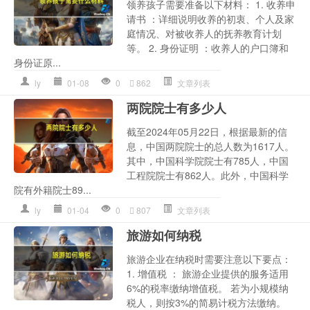
领养孩子需要准备以下材料： 1. 收养申
请书 ：详细说明收养的初衷、个人及家
庭情况、对被收养人的抚养教育计划
等。 2. 身份证明 ：收养人的户口簿和
身份证原...
ly
01-08
0
862
文章列表
两院院士有多少人
截至2024年05月22日，根据最新的信
息，中国两院院士的总人数为1617人。
其中，中国科学院院士有785人，中国
工程院院士有862人。此外，中国科学
院有外籍院士89...
ly
01-04
0
807
文章列表
旅游如何纳税
旅游企业在纳税时需要注意以下要点：
1. 增值税 ： 旅游企业提供的服务适用
6%的税率缴纳增值税。 若为小规模纳
税人，则按3%的简易计税方法缴纳。