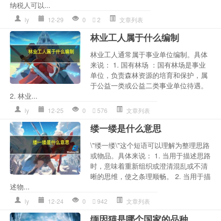
纳税人可以...
ly
12-29
0
2
文章列表
林业工人属于什么编制
林业工人通常属于事业单位编制。具体
来说： 1. 国有林场 ：国有林场是事业
单位，负责森林资源的培育和保护，属
于公益一类或公益二类事业单位待遇。
2. 林业...
ly
12-25
0
576
文章列表
缕一缕是什么意思
\"缕一缕\"这个短语可以理解为整理思路
或物品。具体来说： 1. 当用于描述思路
时，意味着重新组织或澄清混乱或不清
晰的思维，使之条理顺畅。 2. 当用于描
述物...
ly
12-24
0
942
文章列表
缅因猫是哪个国家的品种