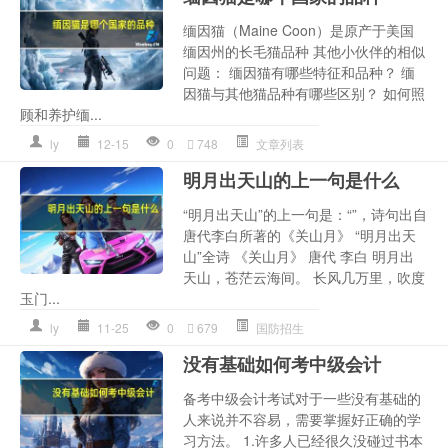
缅因猫（Maine Coon）是原产于美国
缅因州的长毛猫品种 其他小伙伴的相似
问题： 缅因猫有哪些特征和品种？ 缅
因猫与其他猫品种有哪些区别？ 如何照
顾和养护缅...
ly
12-15
0
748
文章列表
明月出天山的上一句是什么
“明月出天山”的上一句是：“”，诗句出自
唐代李白所著的《关山月》 “明月出天
山”全诗 《关山月》 唐代 李白 明月出
天山，苍茫云海间。 长风几万里，吹度
玉门...
ly
11-25
0
679
国防招生
没有基础如何考中级会计
备考中级会计考试对于一些没有基础的
人来说并不容易，需要掌握好正确的学
习方法。 1.许多人已经很久没碰过书本