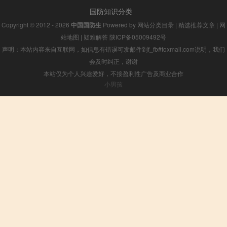
国防知识分类
Copyright © 2012 - 2026
中国国防生
Powered by
网站分类目录
|
精选推荐文章
|
网
站地图
|
疑难解答
陕ICP备05009492号
声明：本站内容来自互联网，如信息有错误可发邮件到f_fb#foxmail.com说明，我们
会及时纠正，谢谢
本站仅为个人兴趣爱好，不接盈利性广告及商业合作
小男孩