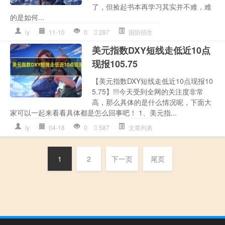
了，但捡起书本再学习其实并不难，难
的是如何...
ly
11-10
0
287
国防招生
美元指数DXY短线走低近10点
现报105.75
【美元指数DXY短线走低近10点现报10
5.75】!!!今天受到全网的关注度非常
高，那么具体的是什么情况呢，下面大
家可以一起来看看具体都是怎么回事吧！ 1、美元指...
ly
04-18
0
587
文章列表
1
2
下一页
尾页