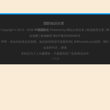
国防知识分类
Copyright © 2012 - 2026
中国国防生
Powered by
网站分类目录
|
精选推荐文章
|
网
站地图
|
疑难解答
陕ICP备05009492号
声明：本站内容来自互联网，如信息有错误可发邮件到f_fb#foxmail.com说明，我们
会及时纠正，谢谢
本站仅为个人兴趣爱好，不接盈利性广告及商业合作
小男孩