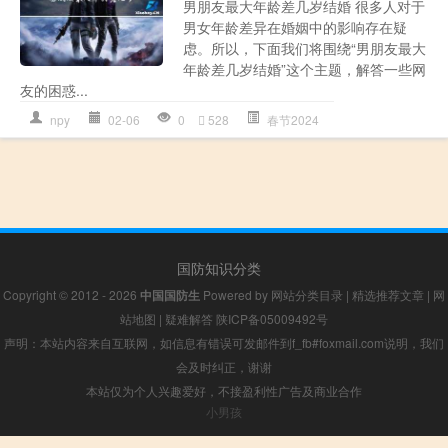
男朋友最大年龄差几岁结婚 很多人对于
男女年龄差异在婚姻中的影响存在疑
虑。所以，下面我们将围绕“男朋友最大
年龄差几岁结婚”这个主题，解答一些网
友的困惑...
npy
02-06
0
528
春节2024
国防知识分类
Copyright © 2012 - 2026
中国国防生
Powered by
网站分类目录
|
精选推荐文章
|
网
站地图
|
疑难解答
陕ICP备05009492号
声明：本站内容来自互联网，如信息有错误可发邮件到f_fb#foxmail.com说明，我们
会及时纠正，谢谢
本站仅为个人兴趣爱好，不接盈利性广告及商业合作
小男孩