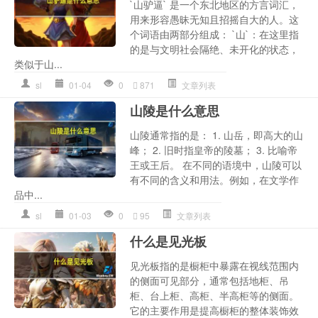
`山驴逼` 是一个东北地区的方言词汇，
用来形容愚昧无知且招摇自大的人。这
个词语由两部分组成： `山`：在这里指
的是与文明社会隔绝、未开化的状态，
类似于山...
sl
01-04
0
871
文章列表
山陵是什么意思
山陵通常指的是： 1. 山岳，即高大的山
峰； 2. 旧时指皇帝的陵墓； 3. 比喻帝
王或王后。 在不同的语境中，山陵可以
有不同的含义和用法。例如，在文学作
品中...
sl
01-03
0
95
文章列表
什么是见光板
见光板指的是橱柜中暴露在视线范围内
的侧面可见部分，通常包括地柜、吊
柜、台上柜、高柜、半高柜等的侧面。
它的主要作用是提高橱柜的整体装饰效