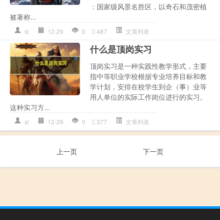
：国家级风景名胜区，以奇石和茂密植
被著称...
sl
12-29
0
487
文章列表
什么是顶岗实习
顶岗实习是一种实践性教学形式，主要
指中等职业学校根据专业培养目标和教
学计划，安排在校学生到企（事）业等
用人单位的实际工作岗位进行的实习。
这种实习方...
sl
12-29
0
377
文章列表
上一页
下一页