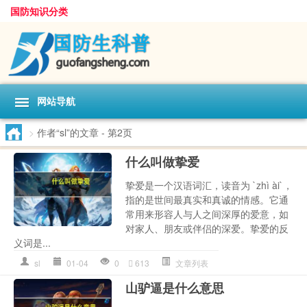
国防知识分类
网站导航
>
作者“sl”的文章
- 第2页
什么叫做挚爱
挚爱是一个汉语词汇，读音为 `zhì ài`，
指的是世间最真实和真诚的情感。它通
常用来形容人与人之间深厚的爱意，如
对家人、朋友或伴侣的深爱。挚爱的反
义词是...
sl
01-04
0
613
文章列表
山驴逼是什么意思