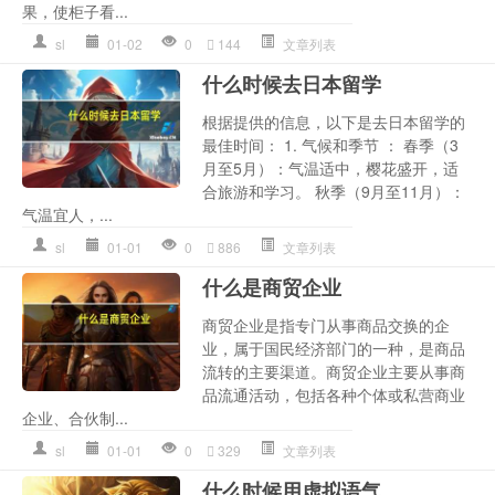
果，使柜子看...
sl
01-02
0
144
文章列表
什么时候去日本留学
根据提供的信息，以下是去日本留学的
最佳时间： 1. 气候和季节 ： 春季（3
月至5月）：气温适中，樱花盛开，适
合旅游和学习。 秋季（9月至11月）：
气温宜人，...
sl
01-01
0
886
文章列表
什么是商贸企业
商贸企业是指专门从事商品交换的企
业，属于国民经济部门的一种，是商品
流转的主要渠道。商贸企业主要从事商
品流通活动，包括各种个体或私营商业
企业、合伙制...
sl
01-01
0
329
文章列表
什么时候用虚拟语气