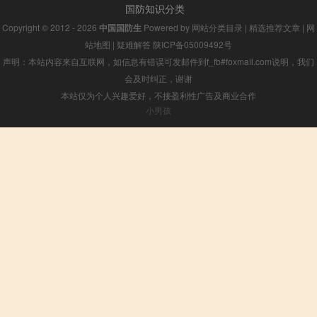
国防知识分类
Copyright © 2012 - 2026
中国国防生
Powered by
网站分类目录
|
精选推荐文章
|
网
站地图
|
疑难解答
陕ICP备05009492号
声明：本站内容来自互联网，如信息有错误可发邮件到f_fb#foxmail.com说明，我们
会及时纠正，谢谢
本站仅为个人兴趣爱好，不接盈利性广告及商业合作
小男孩