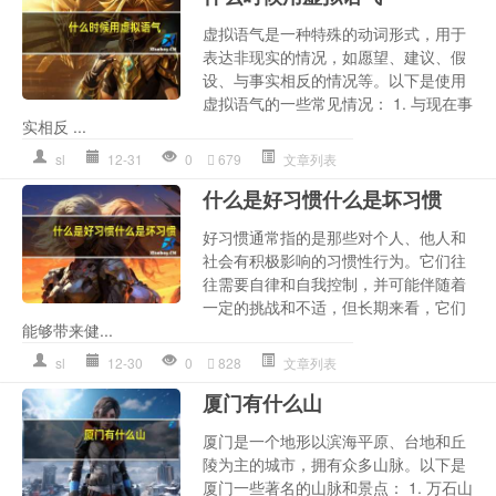
虚拟语气是一种特殊的动词形式，用于
表达非现实的情况，如愿望、建议、假
设、与事实相反的情况等。以下是使用
虚拟语气的一些常见情况： 1. 与现在事
实相反 ...
sl
12-31
0
679
文章列表
什么是好习惯什么是坏习惯
好习惯通常指的是那些对个人、他人和
社会有积极影响的习惯性行为。它们往
往需要自律和自我控制，并可能伴随着
一定的挑战和不适，但长期来看，它们
能够带来健...
sl
12-30
0
828
文章列表
厦门有什么山
厦门是一个地形以滨海平原、台地和丘
陵为主的城市，拥有众多山脉。以下是
厦门一些著名的山脉和景点： 1. 万石山