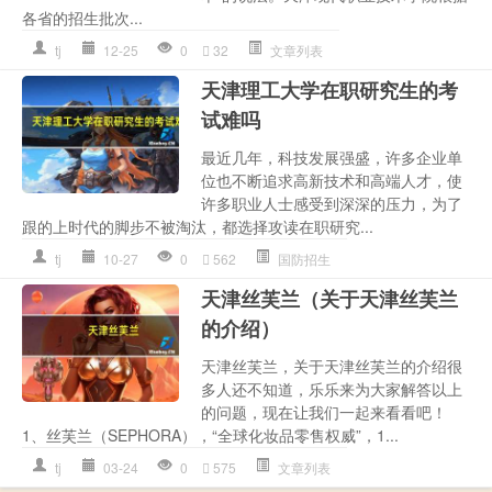
各省的招生批次...
tj
12-25
0
32
文章列表
天津理工大学在职研究生的考
试难吗
最近几年，科技发展强盛，许多企业单
位也不断追求高新技术和高端人才，使
许多职业人士感受到深深的压力，为了
跟的上时代的脚步不被淘汰，都选择攻读在职研究...
tj
10-27
0
562
国防招生
天津丝芙兰（关于天津丝芙兰
的介绍）
天津丝芙兰，关于天津丝芙兰的介绍很
多人还不知道，乐乐来为大家解答以上
的问题，现在让我们一起来看看吧！
1、丝芙兰（SEPHORA），“全球化妆品零售权威”，1...
tj
03-24
0
575
文章列表