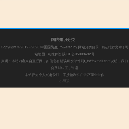
国防知识分类
Copyright © 2012 - 2026
中国国防生
Powered by
网站分类目录
|
精选推荐文章
|
网
站地图
|
疑难解答
陕ICP备05009492号
声明：本站内容来自互联网，如信息有错误可发邮件到f_fb#foxmail.com说明，我们
会及时纠正，谢谢
本站仅为个人兴趣爱好，不接盈利性广告及商业合作
小男孩