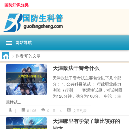
国防知识分类
网站导航
>
作者“tj”的文章
天津政法干警考什么
天津政法干警考试主要包含以下几个部
分： 1. 公共科目笔试 ： 行政职业能力
测验（行测） ：客观性试题，考试时限
为120分钟，满分为100分。 申论 ：主
观性试...
tj
01-06
0
114
文章列表
天津哪里有学架子鼓比较好的
地方