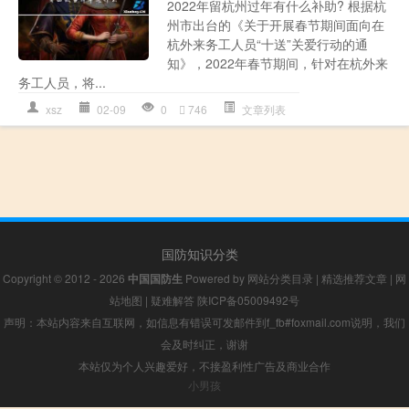
2022年留杭州过年有什么补助? 根据杭
州市出台的《关于开展春节期间面向在
杭外来务工人员“十送”关爱行动的通
知》，2022年春节期间，针对在杭外来
务工人员，将...
xsz
02-09
0
746
文章列表
国防知识分类
Copyright © 2012 - 2026
中国国防生
Powered by
网站分类目录
|
精选推荐文章
|
网
站地图
|
疑难解答
陕ICP备05009492号
声明：本站内容来自互联网，如信息有错误可发邮件到f_fb#foxmail.com说明，我们
会及时纠正，谢谢
本站仅为个人兴趣爱好，不接盈利性广告及商业合作
小男孩