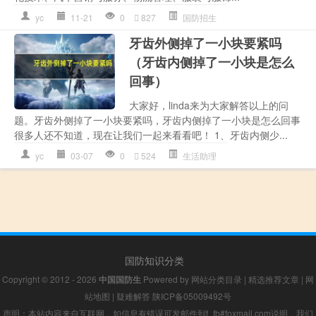
yc
11-21
0
827
国防招生
牙齿外侧掉了一小块要紧吗
（牙齿内侧掉了一小块是怎么
回事）
大家好，linda来为大家解答以上的问
题。牙齿外侧掉了一小块要紧吗，牙齿内侧掉了一小块是怎么回事
很多人还不知道，现在让我们一起来看看吧！ 1、牙齿内侧少...
yc
03-07
0
524
生活助理
国防知识分类
Copyright © 2012 - 2026
中国国防生
Powered by
网站分类目录
|
精选推荐文章
|
网
站地图
|
疑难解答
陕ICP备05009492号
声明：本站内容来自互联网，如信息有错误可发邮件到f_fb#foxmail.com说明，我们