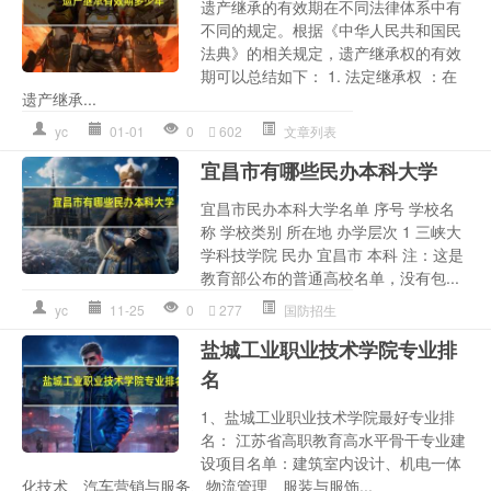
遗产继承的有效期在不同法律体系中有
不同的规定。根据《中华人民共和国民
法典》的相关规定，遗产继承权的有效
期可以总结如下： 1. 法定继承权 ：在
遗产继承...
yc
01-01
0
602
文章列表
宜昌市有哪些民办本科大学
宜昌市民办本科大学名单 序号 学校名
称 学校类别 所在地 办学层次 1 三峡大
学科技学院 民办 宜昌市 本科 注：这是
教育部公布的普通高校名单，没有包...
yc
11-25
0
277
国防招生
盐城工业职业技术学院专业排
名
1、盐城工业职业技术学院最好专业排
名： 江苏省高职教育高水平骨干专业建
设项目名单：建筑室内设计、机电一体
化技术、汽车营销与服务、物流管理、服装与服饰...