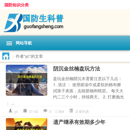
国防知识分类
网站导航
>
作者“yc”的文章
阴沉金丝楠盘玩方法
盘玩金丝楠阴沉木需要注意以下几点：
1. 清洁 ： 使用搓澡巾或柔软的棉布擦
拭珠子表面，去除脏物和蜡层。 每天大
约二三个小时，持续两天。 2. 打磨抛光
： ...
yc
01-02
0
364
文章列表
遗产继承有效期多少年