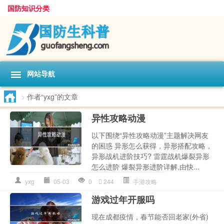
国防知识分类
网站导航
>
作者“yxg”的文章
异性攻略动漫
以下围绕“异性攻略动漫”主题解决网友
的困惑 异形怎么获得，异形搭配攻略，
异形战机进阶技巧? 雷霆战机爆裂异形
怎么进阶 爆裂异形进阶详解,由快...
yxg
05-03
0
244
手游攻略
游戏过年开服吗
现在成都疫情，春节能否回老家(外省)