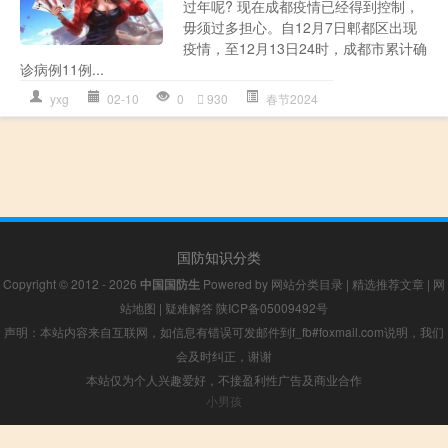
过年呢? 现在成都疫情已经得到控制，
毋须过多担心。自12月7日郫都区出现
疫情，至12月13日24时，成都市累计确
诊病例11例...
yxg
02-10
0
930
春节2024
国防知识分类
Copyright © 2012 - 2026
中国国防生
Powered by
网站分类目录
|
精选推荐文章
|
网
站地图
|
疑难解答
陕ICP备05009492号
声明：本站内容来自互联网，如信息有错误可发邮件到f_fb#foxmail.com说明，我们
会及时纠正，谢谢
本站仅为个人兴趣爱好，不接盈利性广告及商业合作
小男孩