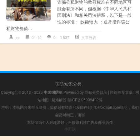
诈骗公私财物的数额标准在不同地区可
能会有所不同，但根据《中华人民共和
国刑法》和相关司法解释，以下是一般
性的标准： 数额较大 ：通常指诈骗公
私财物价值...
zp
01-10
0
837
文章列表
国防知识分类
Copyright © 2012 - 2026
中国国防生
Powered by
网站分类目录
|
精选推荐文章
|
网
站地图
|
疑难解答
陕ICP备05009492号
声明：本站内容来自互联网，如信息有错误可发邮件到f_fb#foxmail.com说明，我们
会及时纠正，谢谢
本站仅为个人兴趣爱好，不接盈利性广告及商业合作
小男孩