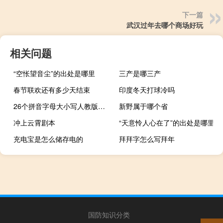
下一篇
武汉过年去哪个商场好玩
相关问题
“空怅望音尘”的出处是哪里
三产是哪三产
春节联欢还有多少天结束
印度冬天打球冷吗
26个拼音字母大小写人教版格式（26个拼音字母大小写）
新野属于哪个省
冲上云霄剧本
“天意怜人心在了”的出处是哪里
充电宝是怎么储存电的
拜拜字怎么写拜年
国防知识分类