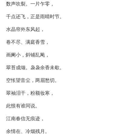
数声吹裂。一片乍零，
千点还飞，正是雨晴时节。
水晶帘外东风起，
卷不尽、满庭香雪，
画阑小，斜铺乱飐，
翠苔成缬。袅袅余香未歇。
空怅望音尘，两眉愁切。
翠袖泪干，粉额妆寒，
此恨有谁同说。
江南春信无痕迹，
余情在、冷烟残月。