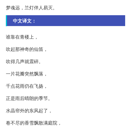
梦魂远，兰灯伴人易灭。
中文译文：
谁靠在青楼上，
吹起那神奇的仙笛，
吹得几声就震碎。
一片花瓣突然飘落，
千点花雨仍在飞扬，
正是雨后晴朗的季节。
水晶帘外的东风起了，
卷不尽的香雪飘散满庭院，