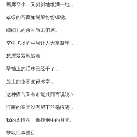
画廊窄小，又斜斜地堆满一地，
翠绿的苔藓如绳般纷纷缠绕。
细细儿的余香尚未消磨。
空中飞扬的尘埃让人无奈凝望，
愁眉紧紧地皱着。
翠袖上的泪珠已经干了，
脸上的妆容变得冰寒，
这种痛苦又有谁能共同言说呢？
江南的春天没有留下丝毫痕迹，
我的柔情在，像残烟中的月光。
梦魂往事遥远，