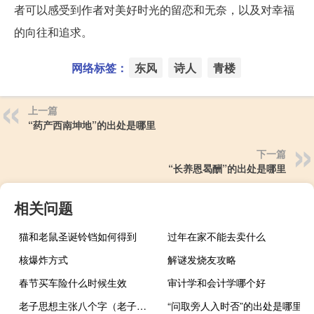
者可以感受到作者对美好时光的留恋和无奈，以及对幸福
的向往和追求。
网络标签：
东风
诗人
青楼
上一篇
“药产西南坤地”的出处是哪里
下一篇
“长养恩曷酬”的出处是哪里
相关问题
猫和老鼠圣诞铃铛如何得到
过年在家不能去卖什么
核爆炸方式
解谜发烧友攻略
春节买车险什么时候生效
审计学和会计学哪个好
老子思想主张八个字（老子思想主张）
“问取旁人入时否”的出处是哪里