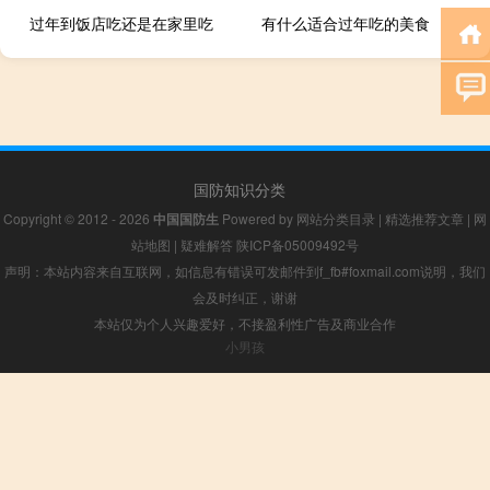
过年到饭店吃还是在家里吃
有什么适合过年吃的美食
国防知识分类
Copyright © 2012 - 2026
中国国防生
Powered by
网站分类目录
|
精选推荐文章
|
网
站地图
|
疑难解答
陕ICP备05009492号
声明：本站内容来自互联网，如信息有错误可发邮件到f_fb#foxmail.com说明，我们
会及时纠正，谢谢
本站仅为个人兴趣爱好，不接盈利性广告及商业合作
小男孩