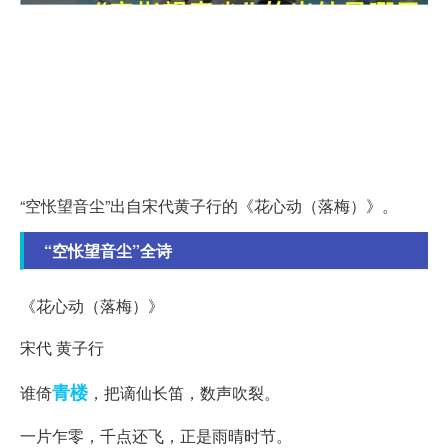
“空怅望音尘”出自宋代黄子行的《花心动（落梅）》。
“空怅望音尘”全诗
《花心动（落梅）》
宋代 黄子行
青楼
谁倚
，把谪仙长笛，数声吹裂。
一片乍零，千点还飞，正是雨晴时节。