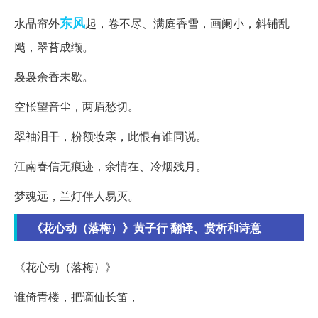
东风
水晶帘外
起，卷不尽、满庭香雪，画阑小，斜铺乱
飐，翠苔成缬。
袅袅余香未歇。
空怅望音尘，两眉愁切。
翠袖泪干，粉额妆寒，此恨有谁同说。
江南春信无痕迹，余情在、冷烟残月。
梦魂远，兰灯伴人易灭。
《花心动（落梅）》黄子行 翻译、赏析和诗意
《花心动（落梅）》
谁倚青楼，把谪仙长笛，