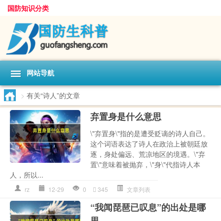
国防知识分类
网站导航
>
有关“诗人”的文章
弃置身是什么意思
\"弃置身\"指的是遭受贬谪的诗人自己。
这个词语表达了诗人在政治上被朝廷放
逐，身处偏远、荒凉地区的境遇。\"弃
置\"意味着被抛弃，\"身\"代指诗人本
人，所以...
rz
12-29
0
345
文章列表
“我闻琵琶已叹息”的出处是哪
里