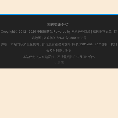
国防知识分类
Copyright © 2012 - 2026
中国国防生
Powered by
网站分类目录
|
精选推荐文章
|
网
站地图
|
疑难解答
陕ICP备05009492号
声明：本站内容来自互联网，如信息有错误可发邮件到f_fb#foxmail.com说明，我们
会及时纠正，谢谢
本站仅为个人兴趣爱好，不接盈利性广告及商业合作
小男孩