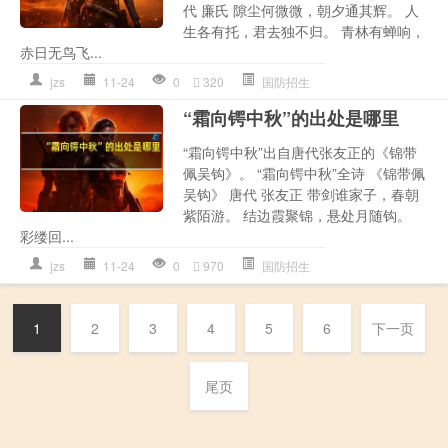
代 廉氏 隙尘何微微，朝夕通其辉。 人
生各有托，君去独不归。 青林有蝉响，
赤日无鸟飞...
jzs
11-24
0
320
国防招生
“霜向锷中秋”的出处是哪里
“霜向锷中秋”出自唐代张友正的《锦带
佩吴钩》。 “霜向锷中秋”全诗 《锦带佩
吴钩》 唐代 张友正 带剑谁家子，春朝
紫陌游。 结边霞聚锦，悬处月随钩。
彩缕回...
jzs
11-24
0
970
国防招生
1
2
3
4
5
6
下一页
尾页