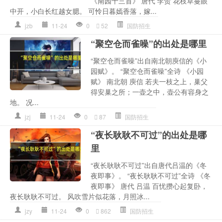
《南园十三首》 唐代 李贺 花枝草蔓眼
中开，小白长红越女腮。 可怜日暮嫣香落，嫁...
jzb
11-24
0
52
国防招生
“聚空仓而雀噪”的出处是哪里
“聚空仓而雀噪”出自南北朝庾信的《小
园赋》。 “聚空仓而雀噪”全诗 《小园
赋》 南北朝 庾信 若夫一枝之上，巢父
得安巢之所；一壶之中，壶公有容身之
地。 况...
jzj
11-24
0
87
国防招生
“夜长耿耿不可过”的出处是哪
里
“夜长耿耿不可过”出自唐代吕温的《冬
夜即事》。 “夜长耿耿不可过”全诗 《冬
夜即事》 唐代 吕温 百忧攒心起复卧，
夜长耿耿不可过。 风吹雪片似花落，月照冰...
jzy
11-24
0
862
国防招生