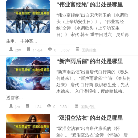
“伟业富经纶”的出处是哪里
“伟业富经纶”出自宋代韩玉的《水调歌
头（上辛幼安生日）》。 “伟业富经
纶”全诗 《水调歌头（上辛幼安生
日）》 宋代 韩玉 重午日过六，灵岳再
生申。 丰神英...
jzw
11-24
0
567
国防招生
“新声雨后催”的出处是哪里
“新声雨后催”出自唐代白行简的《春从
何处来》。 “新声雨后催”全诗 《春从何
处来》 唐代 白行简 欲识春生处，先从
木德来。 入门潜报柳，度岭暗惊梅。
透雪寒...
jzx
11-24
0
831
国防招生
“双泪空沾衣”的出处是哪里
“双泪空沾衣”出自唐代廉氏的《怀
远》。 “双泪空沾衣”全诗 《怀远》 唐