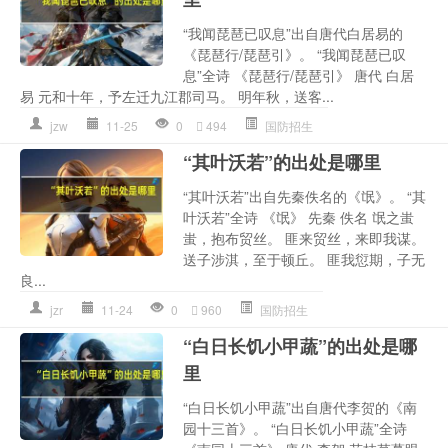
“我闻琵琶已叹息”出自唐代白居易的
《琵琶行/琵琶引》。 “我闻琵琶已叹
息”全诗 《琵琶行/琵琶引》 唐代 白居
易 元和十年，予左迁九江郡司马。 明年秋，送客...
jzw
11-25
0
494
国防招生
“其叶沃若”的出处是哪里
“其叶沃若”出自先秦佚名的《氓》。 “其
叶沃若”全诗 《氓》 先秦 佚名 氓之蚩
蚩，抱布贸丝。 匪来贸丝，来即我谋。
送子涉淇，至于顿丘。 匪我愆期，子无
良...
jzr
11-24
0
960
国防招生
“白日长饥小甲蔬”的出处是哪
里
“白日长饥小甲蔬”出自唐代李贺的《南
园十三首》。 “白日长饥小甲蔬”全诗