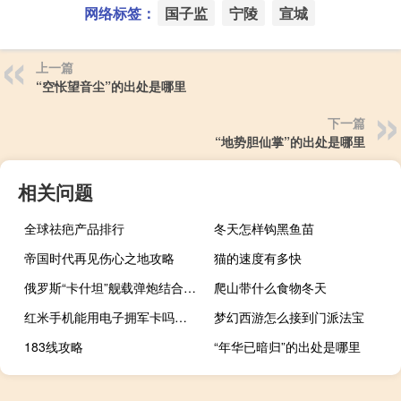
网络标签：
国子监
宁陵
宣城
上一篇
“空怅望音尘”的出处是哪里
下一篇
“地势胆仙掌”的出处是哪里
相关问题
全球祛疤产品排行
冬天怎样钩黑鱼苗
帝国时代再见伤心之地攻略
猫的速度有多快
俄罗斯“卡什坦”舰载弹炮结合近防系统
爬山带什么食物冬天
红米手机能用电子拥军卡吗（红米手机能用电信卡吗）
梦幻西游怎么接到门派法宝
183线攻略
“年华已暗归”的出处是哪里