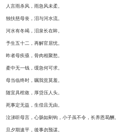
人言雨杀风，雨急风未柔。
独扶慈母丧，泪与河水流。
河水有冬竭，泪泉长在眸。
予生五十二，再解官居忧。
昨者母疾亟，骨肉相聚愁。
橐中无一钱，缓急何可求。
母当临终时，嘱我贫莫羞。
随宜具棺敛，厚贷压人头。
死事定无益，生偿且无由。
泣涕听母言，心肠如剜钩，小子虽不令，长养恩曷酬。
旦夕期速平，後事勿预谋。