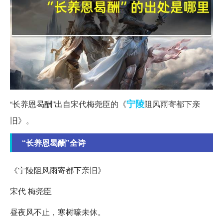
宁陵
“长养恩曷酬”出自宋代梅尧臣的《
阻风雨寄都下亲
旧》。
“长养恩曷酬”全诗
《宁陵阻风雨寄都下亲旧》
宋代 梅尧臣
昼夜风不止，寒树嚎未休。