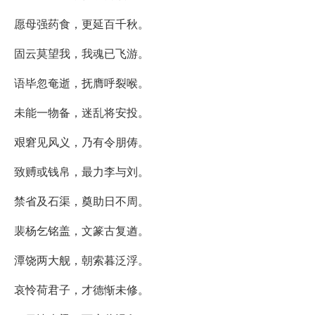
愿母强药食，更延百千秋。
固云莫望我，我魂已飞游。
语毕忽奄逝，抚膺呼裂喉。
未能一物备，迷乱将安投。
艰窘见风义，乃有令朋俦。
致赙或钱帛，最力李与刘。
禁省及石渠，奠助日不周。
裴杨乞铭盖，文篆古复遒。
潭饶两大舰，朝索暮泛浮。
哀怜荷君子，才德惭未修。