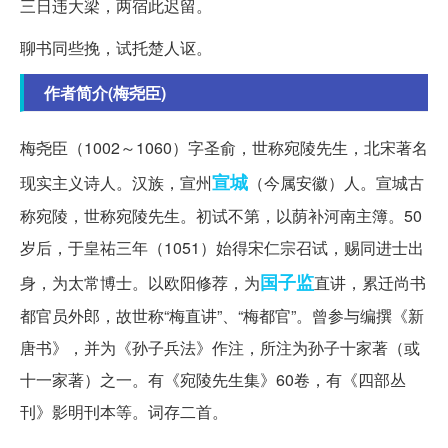
三日违大梁，两宿此迟留。
聊书同些挽，试托楚人讴。
作者简介(梅尧臣)
梅尧臣（1002～1060）字圣俞，世称宛陵先生，北宋著名
宣城
现实主义诗人。汉族，宣州
（今属安徽）人。宣城古
称宛陵，世称宛陵先生。初试不第，以荫补河南主簿。50
岁后，于皇祐三年（1051）始得宋仁宗召试，赐同进士出
国子监
身，为太常博士。以欧阳修荐，为
直讲，累迁尚书
都官员外郎，故世称“梅直讲”、“梅都官”。曾参与编撰《新
唐书》，并为《孙子兵法》作注，所注为孙子十家著（或
十一家著）之一。有《宛陵先生集》60卷，有《四部丛
刊》影明刊本等。词存二首。