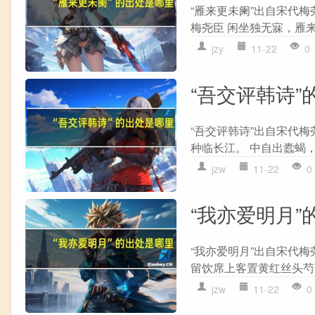
“雁来更未阑”出自宋代梅
梅尧臣 闲坐独无寐，雁来
jzy
11-22
0
“吾交评韩诗”
“吾交评韩诗”出自宋代梅
种临长江。 中自出蠹蝎，
jzw
11-22
0
“我亦爱明月”
“我亦爱明月”出自宋代梅
留饮席上客置黄红丝头芍药
jzw
11-22
0