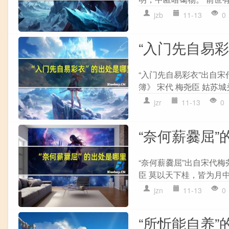
jzb
11-13
0
“入门先自易
“入门先自易彩衣”出自宋
簿》 宋代 梅尧臣 姑苏城
jzr
11-13
0
“奈何薪爨屈”
“奈何薪爨屈”出自宋代梅
臣 莫以天下桂，皆为月中
jzn
11-13
0
“所忻能自养”