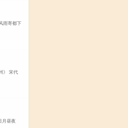
阻风雨寄都下
州》 宋代
日月昼夜