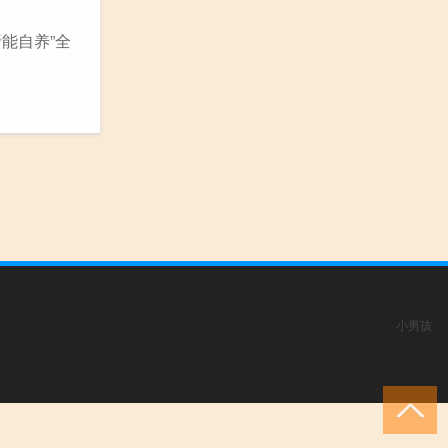
能自养”全
小男孩