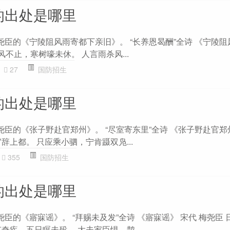
的出处是哪里
尧臣的《宁陵阻风雨寄都下亲旧》。 “长养恩曷酬”全诗 《宁陵
风不止，寒树嚎未休。 人言雨杀风...
27
国防招生
的出处是哪里
尧臣的《张子野赴官郑州》。 “尽室寄东里”全诗 《张子野赴官郑
辞上都。 只应乘小驷，宁肯蹑双凫...
355
国防招生
的出处是哪里
尧臣的《寤寐谣》。 “拜赐未及发”全诗 《寤寐谣》 宋代 梅尧臣 
奇疾，五日瞑未殁。 大夫家臣惧，鹊...