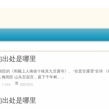
的出处是哪里
尧臣的《和颖上人南徐十咏其九甘露寺》。 “在昔甘露霏”全诗 
 梅尧臣 山头百亩宫，庭下千年树。...
344
国防招生
的出处是哪里