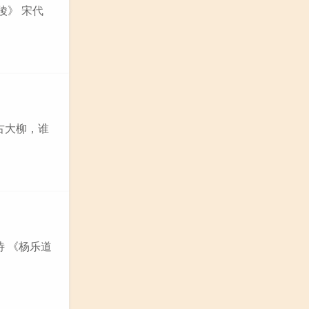
陵》 宋代
侧古大柳，谁
诗 《杨乐道