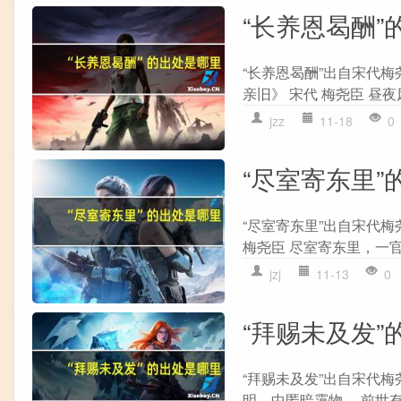
“长养恩曷酬”
“长养恩曷酬”出自宋代梅
亲旧》 宋代 梅尧臣 昼夜
jzz
11-18
0
“尽室寄东里”
“尽室寄东里”出自宋代梅
梅尧臣 尽室寄东里，一官
jzj
11-13
0
“拜赐未及发”
“拜赐未及发”出自宋代梅
明，中匿暗霭物。 前世有