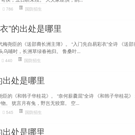
786
国防招生
彩衣”的出处是哪里
代梅尧臣的《送邵裔长洲主簿》。 “入门先自易彩衣”全诗 《送
头乌哺时，长洲草绿春袍归。 鲁桑叶...
440
国防招生
的出处是哪里
尧臣的《和韩子华桂花》。 “奈何薪爨屈”全诗 《和韩子华桂花》 
物。 犹言月有兔，野岂无狡窟。 空...
545
国防招生
的出处是哪里