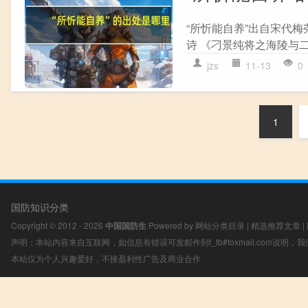
“所忻能自养”出自宋代
诗 《刁景纯将之海陵与二
jzs
11-13
0
1
国防知识分类
Copyright © 2012 - 2026
中国国防生
Powered by
网站分类目录
|
精选推荐文章
|
声明：本站内容来自互联网，如信息有错误可发邮件到f_fb#foxmail.com说明
本站仅为个人兴趣爱好，不接盈利性广告及商业合作