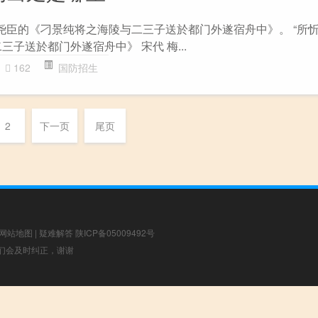
梅尧臣的《刁景纯将之海陵与二三子送於都门外遂宿舟中》。 “所忻
三子送於都门外遂宿舟中》 宋代 梅...
162
国防招生
2
下一页
尾页
网站地图
|
疑难解答
陕ICP备05009492号
，我们会及时纠正，谢谢