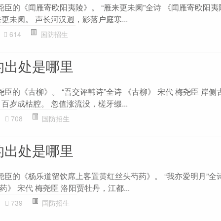
尧臣的《闻雁寄欧阳夷陵》。 “雁来更未阑”全诗 《闻雁寄欧阳夷
更未阑。 声长河汉迥，影落户庭寒...
614
国防招生
的出处是哪里
尧臣的《古柳》。 “吾交评韩诗”全诗 《古柳》 宋代 梅尧臣 岸
百岁成枯腔。 忽值涨流没，槎牙缀...
708
国防招生
的出处是哪里
尧臣的《杨乐道留饮席上客置黄红丝头芍药》。 “我亦爱明月”全
》 宋代 梅尧臣 洛阳贾牡丹，江都...
739
国防招生