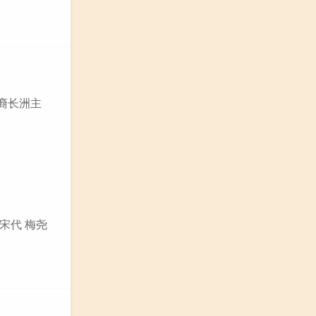
邵裔长洲主
宋代 梅尧