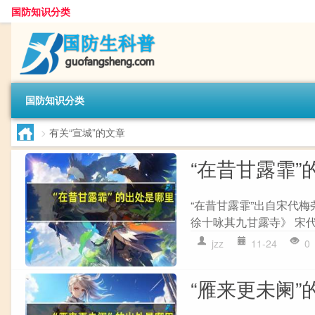
国防知识分类
国防知识分类
>
有关“宣城”的文章
“在昔甘露霏”
“在昔甘露霏”出自宋代梅
徐十咏其九甘露寺》 宋代
jzz
11-24
0
“雁来更未阑”