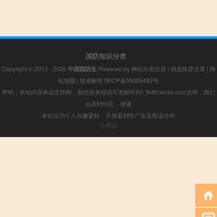
国防知识分类
Copyright © 2012 - 2026
中国国防生
Powered by
网站分类目录
|
精选推荐文章
|
网
站地图
|
疑难解答
陕ICP备05009492号
声明：本站内容来自互联网，如信息有错误可发邮件到f_fb#foxmail.com说明，我们
会及时纠正，谢谢
本站仅为个人兴趣爱好，不接盈利性广告及商业合作
小男孩