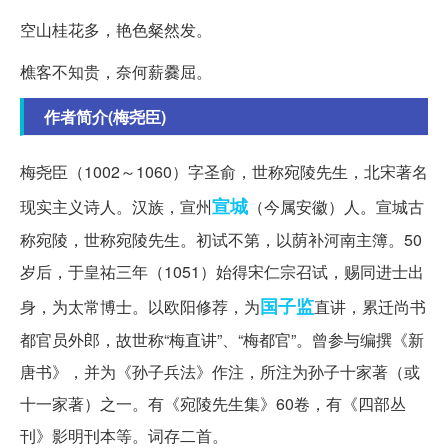
空山桂花多，艳色粲然发。
樵客不知贵，奈何薪爨屈。
作者简介(梅尧臣)
梅尧臣（1002～1060）字圣俞，世称宛陵先生，北宋著名
宣城
现实主义诗人。汉族，宣州
（今属安徽）人。宣城古
称宛陵，世称宛陵先生。初试不第，以荫补河南主簿。50
岁后，于皇祐三年（1051）始得宋仁宗召试，赐同进士出
国子监
身，为太常博士。以欧阳修荐，为
直讲，累迁尚书
都官员外郎，故世称“梅直讲”、“梅都官”。曾参与编撰《新
唐书》，并为《孙子兵法》作注，所注为孙子十家著（或
十一家著）之一。有《宛陵先生集》60卷，有《四部丛
刊》影明刊本等。词存二首。