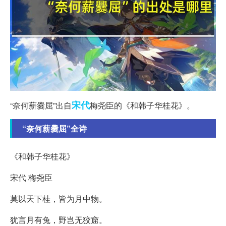
宋代
“奈何薪爨屈”出自
梅尧臣的《和韩子华桂花》。
“奈何薪爨屈”全诗
《和韩子华桂花》
宋代 梅尧臣
莫以天下桂，皆为月中物。
犹言月有兔，野岂无狡窟。