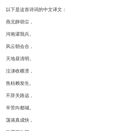
以下是这首诗词的中文译文：
燕北静胡尘，
河南濯我兵。
风云朝会合，
天地昼清明。
泣涕收横溃，
焦枯赖发生。
不辞关路远，
辛苦向都城。
荡涤真成快，