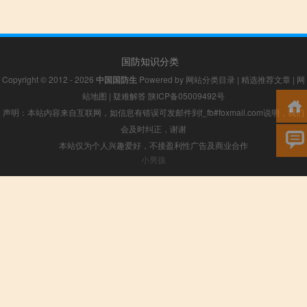
国防知识分类
Copyright © 2012 - 2026
中国国防生
Powered by
网站分类目录
|
精选推荐文章
|
网
站地图
|
疑难解答
陕ICP备05009492号
声明：本站内容来自互联网，如信息有错误可发邮件到f_fb#foxmail.com说明，我们
会及时纠正，谢谢
本站仅为个人兴趣爱好，不接盈利性广告及商业合作
小男孩