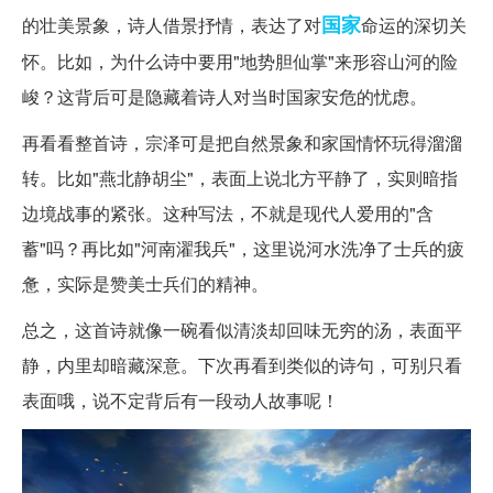
国家
的壮美景象，诗人借景抒情，表达了对
命运的深切关
怀。比如，为什么诗中要用"地势胆仙掌"来形容山河的险
峻？这背后可是隐藏着诗人对当时国家安危的忧虑。
再看看整首诗，宗泽可是把自然景象和家国情怀玩得溜溜
转。比如"燕北静胡尘"，表面上说北方平静了，实则暗指
边境战事的紧张。这种写法，不就是现代人爱用的"含
蓄"吗？再比如"河南濯我兵"，这里说河水洗净了士兵的疲
惫，实际是赞美士兵们的精神。
总之，这首诗就像一碗看似清淡却回味无穷的汤，表面平
静，内里却暗藏深意。下次再看到类似的诗句，可别只看
表面哦，说不定背后有一段动人故事呢！