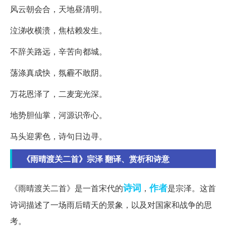
风云朝会合，天地昼清明。
泣涕收横溃，焦枯赖发生。
不辞关路远，辛苦向都城。
荡涤真成快，氛霾不敢阴。
万花恩泽了，二麦宠光深。
地势胆仙掌，河源识帝心。
马头迎霁色，诗句日边寻。
《雨晴渡关二首》宗泽 翻译、赏析和诗意
诗词
作者
《雨晴渡关二首》是一首宋代的
，
是宗泽。这首
诗词描述了一场雨后晴天的景象，以及对国家和战争的思
考。