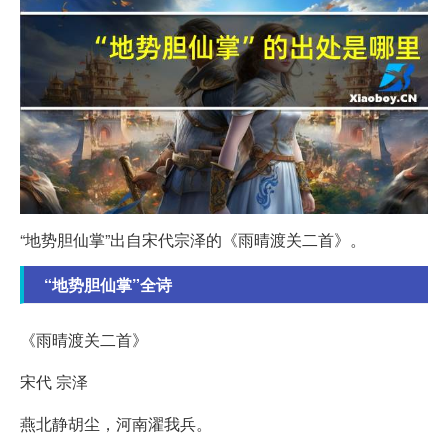
“地势胆仙掌”出自宋代宗泽的《雨晴渡关二首》。
“地势胆仙掌”全诗
《雨晴渡关二首》
宋代 宗泽
燕北静胡尘，河南濯我兵。