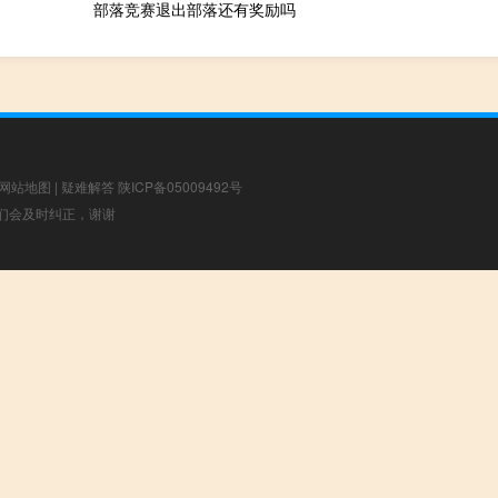
部落竞赛退出部落还有奖励吗
网站地图
|
疑难解答
陕ICP备05009492号
，我们会及时纠正，谢谢