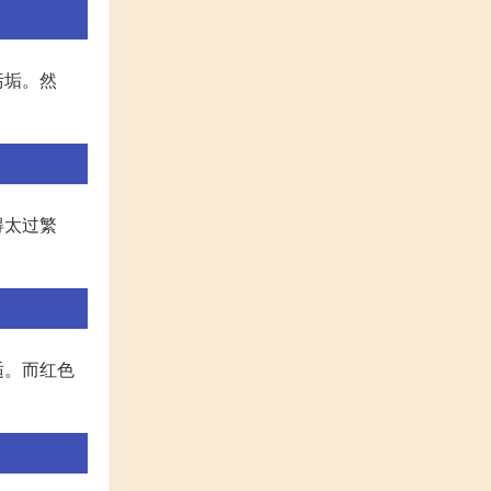
污垢。然
得太过繁
适。而红色