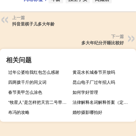
上一篇
抖音里棋子儿多大年龄
下一篇
多大年纪分开睡比较好
相关问题
过年公婆给我红包怎么感谢
黄花水长城春节开放吗
四两拨千斤的同义词
昆山电子厂过年招人吗
春节美甲怎么涂色
如何学好管理
“牧星人”是怎样把天宫二号带回家的
法律解释名词解释答案（定罪-法律名词简介）
布冯的攻略
婚纱摄影哪拍好