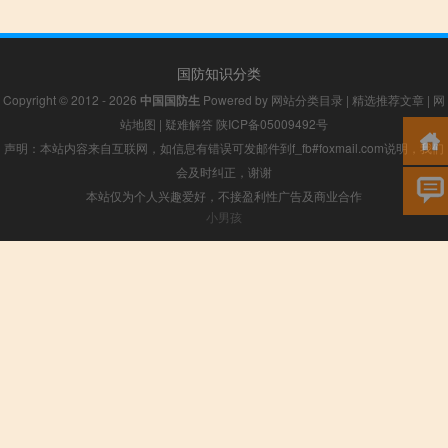
国防知识分类
Copyright © 2012 - 2026
中国国防生
Powered by
网站分类目录
|
精选推荐文章
|
网
站地图
|
疑难解答
陕ICP备05009492号
声明：本站内容来自互联网，如信息有错误可发邮件到f_fb#foxmail.com说明，我们
会及时纠正，谢谢
本站仅为个人兴趣爱好，不接盈利性广告及商业合作
小男孩