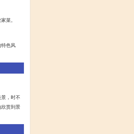
农家菜。
的特色风
美景，时不
地欣赏到景