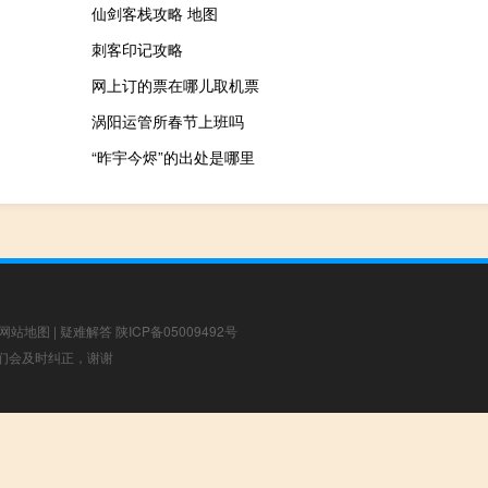
仙剑客栈攻略 地图
刺客印记攻略
网上订的票在哪儿取机票
涡阳运管所春节上班吗
“昨宇今烬”的出处是哪里
网站地图
|
疑难解答
陕ICP备05009492号
，我们会及时纠正，谢谢