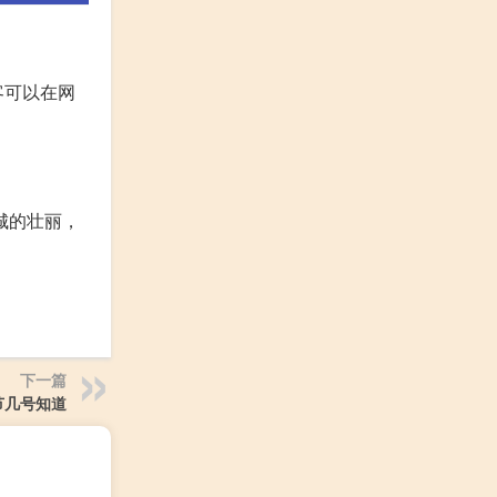
客可以在网
城的壮丽，
下一篇
节几号知道