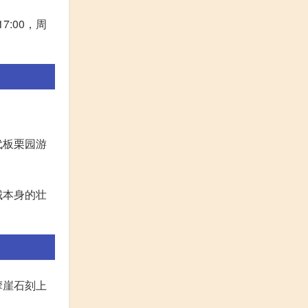
:00，周
代板栗园游
城本身的壮
摩崖石刻上