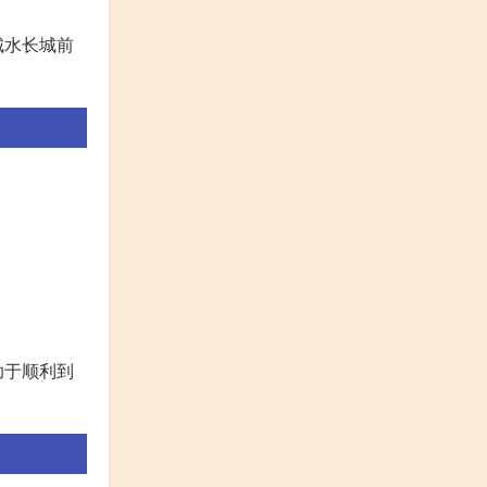
城水长城前
助于顺利到