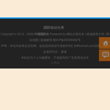
国防知识分类
Copyright © 2012 - 2026
中国国防生
Powered by
网站分类目录
|
精选推荐文章
|
网
站地图
|
疑难解答
陕ICP备05009492号
声明：本站内容来自互联网，如信息有错误可发邮件到f_fb#foxmail.com说明，我们
会及时纠正，谢谢
本站仅为个人兴趣爱好，不接盈利性广告及商业合作
小男孩