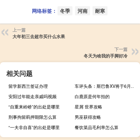
网络标签：
冬季
河南
耐寒
上一篇
大年初三去超市买什么水果
下一篇
冬天为啥我的手脚好冷
相关问题
留学新西兰签证办理
车评头条：斯巴鲁XV将于6月在澳大利亚发售起价为27,990澳元
安阳过年能走亲戚吗视频
白鹿原是何年拍的
“自重来岭峤”的出处是哪里
星屑 世界攻略
刑事拘留羁押期限怎么算
男巫获得攻略
“一夫非自喜”的出处是哪里
餐饮菜品毛利率怎么算