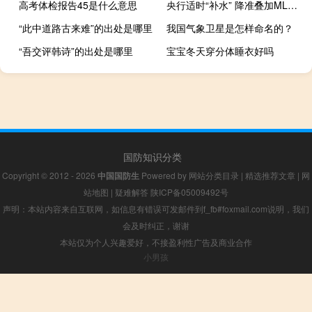
高考体检报告45是什么意思
央行适时“补水” 降准叠加MLF超额续做落地
“此中道路古来难”的出处是哪里
我国气象卫星是怎样命名的？
“吾交评韩诗”的出处是哪里
宝宝冬天穿分体睡衣好吗
国防知识分类
Copyright © 2012 - 2026
中国国防生
Powered by
网站分类目录
|
精选推荐文章
|
网
站地图
|
疑难解答
陕ICP备05009492号
声明：本站内容来自互联网，如信息有错误可发邮件到f_fb#foxmail.com说明，我们
会及时纠正，谢谢
本站仅为个人兴趣爱好，不接盈利性广告及商业合作
小男孩