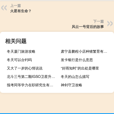
上一篇
火星有生命？
下一篇
风云一号背后的故事
相关问题
冬天厦门旅游攻略
肃宁县鹏程小店种猪繁育有限公司(关于肃宁县鹏程小店种猪繁育有限公司简述)
冬天可以台钓吗
发卡银行是什么意思
又大了一岁的心情说说
“好雨知时”的出处是哪里
北斗三号第二颗IGSO卫星升空这颗“爱星”有何不同?
冬天的山怎么描写
报考同等学力在职研究生有用吗
神剑守卫攻略