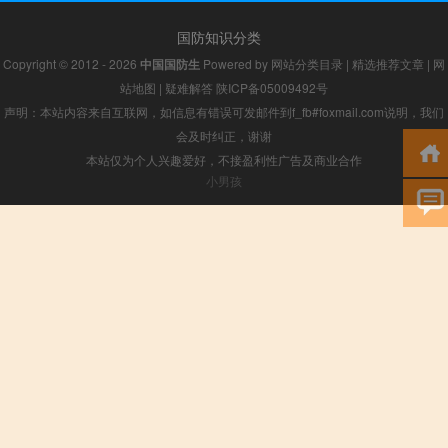
国防知识分类
Copyright © 2012 - 2026
中国国防生
Powered by
网站分类目录
|
精选推荐文章
|
网
站地图
|
疑难解答
陕ICP备05009492号
声明：本站内容来自互联网，如信息有错误可发邮件到f_fb#foxmail.com说明，我们
会及时纠正，谢谢
本站仅为个人兴趣爱好，不接盈利性广告及商业合作
小男孩