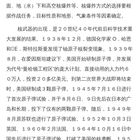
面、地（水）下和高空核爆炸等。核爆炸方式的选择要根
据作战任务，目标性质和地形、气象条件等因素确定。
核武器的出现，是２０世纪４０年代前后科学技术重
大发展的结果。１９３８年１２月，德国化学家 O．哈恩
和E．斯特拉斯曼发现了铀原子核裂变现象。１９３９年
８月，在爱因斯坦建议下，美国开始研制原子弹，并发展
为代号“曼哈顿工程区”的庞大计划。直接动用的人力约６
０万人，投资２０多亿美元。到第二次世界大战即将结束
时，美国研制成３颗原子弹。１９４５年７月１６日进行
了首次原子弹试验，并于８月６日、９日先后在日本的广
岛和长期，投下了仅有的两颗原子弹。随后，１９４９年
８月原苏联也进行了原子弹试验。１９５２年１０月３日
英国、１９６０年２月法国、１９６４年１０月１６日中
国先后进行了原子弹试验，打破了美国的核袭断。１９５