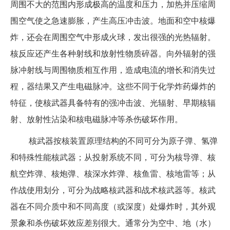
周围不大的范围内形成极高的温度和压力，加热并压缩周
围空气使之急速膨胀，产生高压冲击波。地面和空中核爆
炸，还会在周围空气中形成火球，发出很强的光热辐射。
核反应还产生各种射线和放射性物质碎器。向外辐射的强
脉冲射线与周围物质相互作用，造成电流的增长和消失过
程，器结果又产生电磁脉冲。这些不同于化学炸药爆炸的
特征，使核武器具备特有的强冲击波、光辐射、早期核辐
射、放射性沾染和核电磁脉冲等杀伤破坏作用。
核武器按核装置原理结构的不同可分为原子弹、氢弹
和特殊性能核武器；从投射系统不同，可分为核导弹、核
航空炸弹、核炮弹、核深水炸弹、核鱼雷、核地雷等；从
作战使用划分，可分为战略核武器和战术核武器等。核武
器在不同介质中和不同高度（或深度）处爆炸时，其外观
景象和杀伤破坏效应差别很大。通常分为空中、地（水）