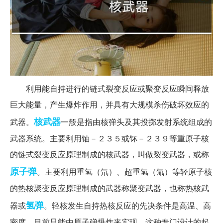
利用能自持进行的链式裂变反应或聚变反应瞬间释放
巨大能量，产生爆炸作用，并具有大规模杀伤破坏效应的
核武器
武器。
一般是指由核弹头及其投掷发射系统组成的
武器系统。主要利用铀－２３５或钚－２３９等重原子核
的链式裂变反应原理制成的核武器，叫做裂变武器，或称
原子弹
。主要利用重氢（氘）、超重氢（氚）等轻原子核
的热核聚变反应原理制成的武器称聚变武器，也称热核武
氢弹
器或
。轻核发生自持热核反应的先决条件是高温、高
密度，目前只能由原子弹爆炸来实现。这种专门设计的起