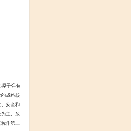
比原子弹有
量的战略核
性、安全和
应为主、放
器称作第二