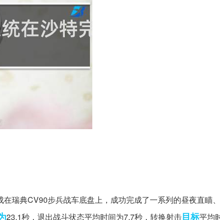
集成在瑞典CV90步兵战车底盘上，成功完成了一系列的昼夜直瞄
为
目标
23.1秒，退出战斗状态平均时间为7.7秒，转换射击
平均时