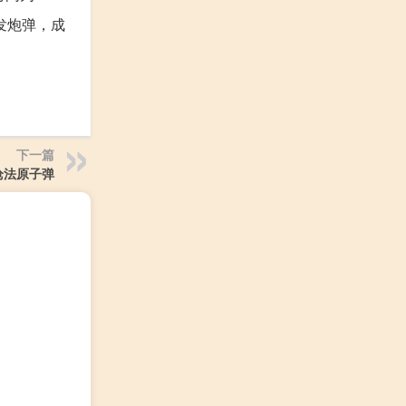
发炮弹，成
下一篇
枪法原子弹