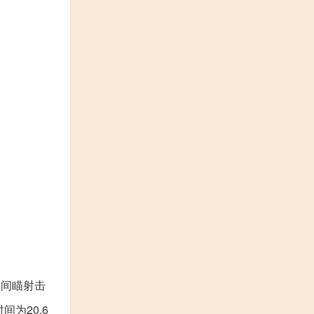
、间瞄射击
间为20.6