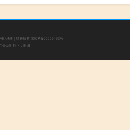
网站地图
|
疑难解答
陕ICP备05009492号
，我们会及时纠正，谢谢