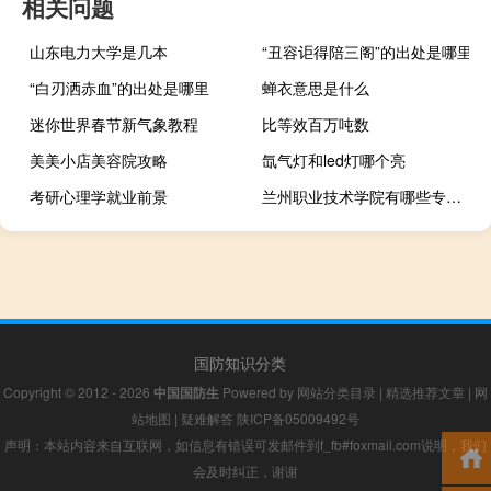
相关问题
山东电力大学是几本
“丑容讵得陪三阁”的出处是哪里
“白刃洒赤血”的出处是哪里
蝉衣意思是什么
迷你世界春节新气象教程
比等效百万吨数
美美小店美容院攻略
氙气灯和led灯哪个亮
考研心理学就业前景
兰州职业技术学院有哪些专业？
国防知识分类
Copyright © 2012 - 2026
中国国防生
Powered by
网站分类目录
|
精选推荐文章
|
网
站地图
|
疑难解答
陕ICP备05009492号
声明：本站内容来自互联网，如信息有错误可发邮件到f_fb#foxmail.com说明，我们
会及时纠正，谢谢