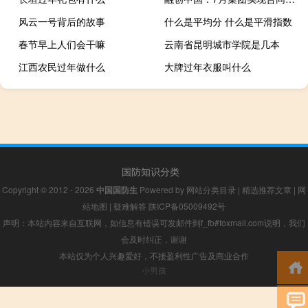
风云一号背后的故事
什么是平均分 什么是平滑指数
春节早上人们会干嘛
云南省昆明城市学院是几本
江西农民过年做什么
大牌过年衣服叫什么
国防知识分类
Copyright © 2012 - 2026
中国国防生
Powered by
网站分类目录
|
精选推荐文章
|
网
站地图
|
疑难解答
陕ICP备05009492号
声明：本站内容来自互联网，如信息有错误可发邮件到f_fb#foxmail.com说明，我们
会及时纠正，谢谢
本站仅为个人兴趣爱好，不接盈利性广告及商业合作
小男孩