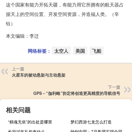
这个国家有能力开拓天疆，有能力用它所拥有的航天器占
据天上的空间位置、开发空间资源，并造福人类。（辛
钰）
本文编辑：李迁
网络标签：
太空人
美国
飞船
上一篇
火星车的被动悬架与主动悬架
下一篇
GPS－“伽利略”协定将创造更高精度的导航信号
相关问题
“精魂无依”的出处是哪里
梦幻西游七龙怎么打造
长垣过年礼包有什么
融创中国：7月集团实现合同销售金额约人民币51.2亿元