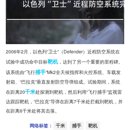
2006年2月，以色列“卫士”（Defender）近程防空系统在
靶机
试验中成功命中目标
，达到了另一个重要的里程碑。
捕手
该系统由“飞行
”Mk2全天候指挥和火控系统、车载发
射箱、“巴拉克”垂直发射防空导弹组成。试验期间，系统
千米
在距离20
处探测到靶机，然后利用“飞行捕手”监视雷
达跟踪靶机，“巴拉克”导弹在距离7千米处拦截到靶机，并
在距离6千米处将其击落。
网络标签：
千米
捕手
靶机