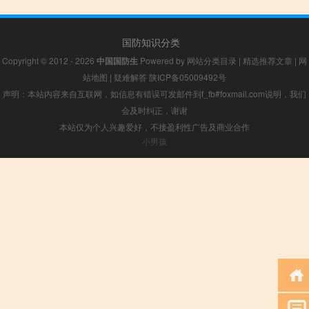
国防知识分类
Copyright © 2012 - 2026
中国国防生
Powered by
网站分类目录
|
精选推荐文章
|
网
站地图
|
疑难解答
陕ICP备05009492号
声明：本站内容来自互联网，如信息有错误可发邮件到f_fb#foxmail.com说明，我们
会及时纠正，谢谢
本站仅为个人兴趣爱好，不接盈利性广告及商业合作
小男孩