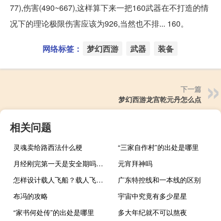
77),伤害(490~667),这样算下来一把160武器在不打造的情
况下的理论极限伤害应该为926,当然也不排... 160。
网络标签：
梦幻西游
武器
装备
下一篇
梦幻西游龙宫乾元丹怎么点
相关问题
灵魂卖给路西法什么梗
“三家自作村”的出处是哪里
月经刚完第一天是安全期吗（月经结束第一天是安全期吗）
元宵拜神吗
怎样设计载人飞船？载人飞船主要结构是什么？载人飞船在载人航天中的作用如何？
广东特控线和一本线的区别
布冯的攻略
宇宙中究竟有多少星星
“家书何处传”的出处是哪里
多大年纪就不可以熬夜