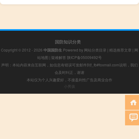
国防知识分类
Copyright © 2012 - 2026
中国国防生
Powered by
网站分类目录
|
精选推荐文章
|
网
站地图
|
疑难解答
陕ICP备05009492号
声明：本站内容来自互联网，如信息有错误可发邮件到f_fb#foxmail.com说明，我们
会及时纠正，谢谢
本站仅为个人兴趣爱好，不接盈利性广告及商业合作
小男孩