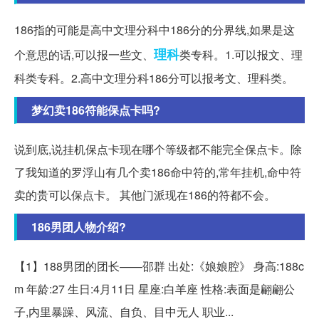
186指的可能是高中文理分科中186分的分界线,如果是这
理科
个意思的话,可以报一些文、
类专科。1.可以报文、理
科类专科。2.高中文理分科186分可以报考文、理科类。
梦幻卖186符能保点卡吗?
说到底,说挂机保点卡现在哪个等级都不能完全保点卡。除
了我知道的罗浮山有几个卖186命中符的,常年挂机,命中符
卖的贵可以保点卡。 其他门派现在186的符都不会。
186男团人物介绍?
【1】188男团的团长——邵群 出处:《娘娘腔》 身高:188c
m 年龄:27 生日:4月11日 星座:白羊座 性格:表面是翩翩公
子,内里暴躁、风流、自负、目中无人 职业...