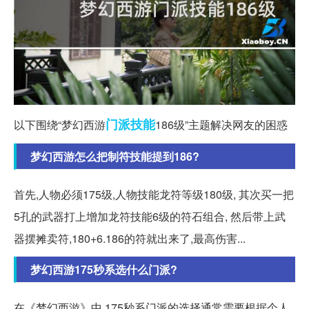
门派
技能
以下围绕“梦幻西游
186级”主题解决网友的困惑
梦幻西游怎么把制符技能提到186?
首先,人物必须175级,人物技能龙符等级180级, 其次买一把
5孔的武器打上增加龙符技能6级的符石组合, 然后带上武
器摆摊卖符,180+6.186的符就出来了,最高伤害...
梦幻西游175秒系选什么门派?
在《梦幻西游》中,175秒系门派的选择通常需要根据个人