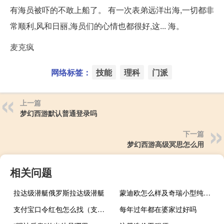
有海员被吓的不敢上船了。 有一次表弟远洋出海,一切都非
常顺利,风和日丽,海员们的心情也都很好,这... 海。
麦克疯
网络标签：
技能
理科
门派
上一篇
梦幻西游默认普通登录吗
下一篇
梦幻西游高级冥思怎么用
相关问题
拉达级潜艇俄罗斯拉达级潜艇
蒙迪欧怎么样及奇瑞小型纯电动SUV瑞虎e多少钱
支付宝口令红包怎么找（支付宝口令红包怎么领取）
每年过年都在婆家过好吗