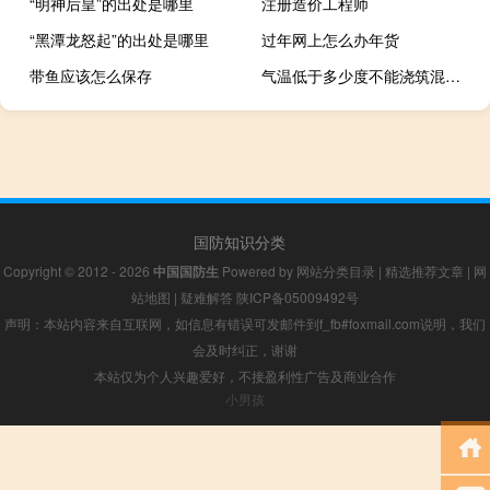
“明神后皇”的出处是哪里
注册造价工程师
“黑潭龙怒起”的出处是哪里
过年网上怎么办年货
带鱼应该怎么保存
气温低于多少度不能浇筑混凝土
国防知识分类
Copyright © 2012 - 2026
中国国防生
Powered by
网站分类目录
|
精选推荐文章
|
网
站地图
|
疑难解答
陕ICP备05009492号
声明：本站内容来自互联网，如信息有错误可发邮件到f_fb#foxmail.com说明，我们
会及时纠正，谢谢
本站仅为个人兴趣爱好，不接盈利性广告及商业合作
小男孩