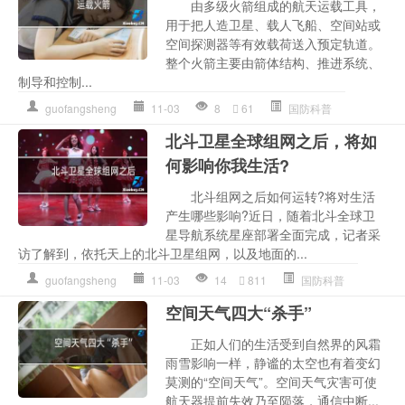
由多级火箭组成的航天运载工具，
用于把人造卫星、载人飞船、空间站或
空间探测器等有效载荷送入预定轨道。
整个火箭主要由箭体结构、推进系统、
制导和控制...
guofangsheng
11-03
8
61
国防科普
北斗卫星全球组网之后，将如
何影响你我生活?
北斗组网之后如何运转?将对生活
产生哪些影响?近日，随着北斗全球卫
星导航系统星座部署全面完成，记者采
访了解到，依托天上的北斗卫星组网，以及地面的...
guofangsheng
11-03
14
811
国防科普
空间天气四大“杀手”
正如人们的生活受到自然界的风霜
雨雪影响一样，静谧的太空也有着变幻
莫测的“空间天气”。空间天气灾害可使
航天器提前失效乃至陨落，通信中断...