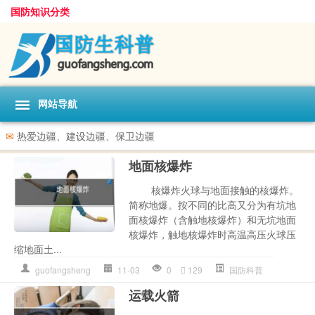
国防知识分类
网站导航
✉
热爱边疆、建设边疆、保卫边疆
地面核爆炸
核爆炸火球与地面接触的核爆炸。
简称地爆。按不同的比高又分为有坑地
面核爆炸（含触地核爆炸）和无坑地面
核爆炸，触地核爆炸时高温高压火球压
缩地面土...
guofangsheng
11-03
0
129
国防科普
运载火箭