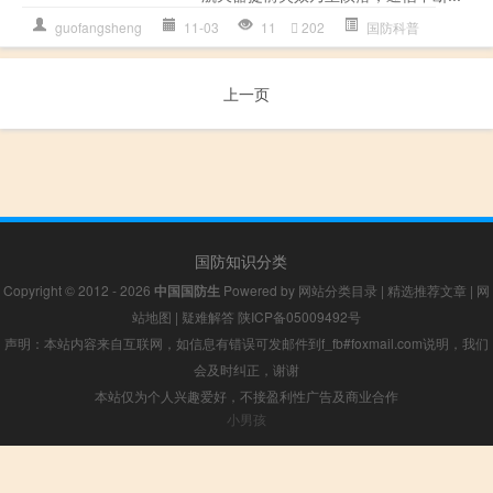
guofangsheng
11-03
11
202
国防科普
上一页
国防知识分类
Copyright © 2012 - 2026
中国国防生
Powered by
网站分类目录
|
精选推荐文章
|
网
站地图
|
疑难解答
陕ICP备05009492号
声明：本站内容来自互联网，如信息有错误可发邮件到f_fb#foxmail.com说明，我们
会及时纠正，谢谢
本站仅为个人兴趣爱好，不接盈利性广告及商业合作
小男孩