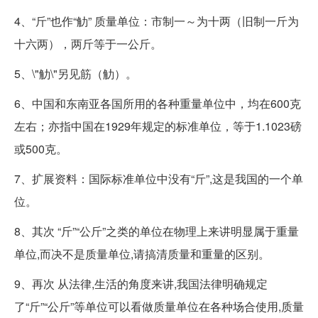
4、“斤”也作“觔” 质量单位：市制一～为十两（旧制一斤为
十六两），两斤等于一公斤。
5、\"觔\"另见筋（觔）。
6、中国和东南亚各国所用的各种重量单位中，均在600克
左右；亦指中国在1929年规定的标准单位，等于1.1023磅
或500克。
7、扩展资料：国际标准单位中没有“斤”,这是我国的一个单
位。
8、其次 “斤”“公斤”之类的单位在物理上来讲明显属于重量
单位,而决不是质量单位,请搞清质量和重量的区别。
9、再次 从法律,生活的角度来讲,我国法律明确规定
了“斤”“公斤”等单位可以看做质量单位在各种场合使用,质量