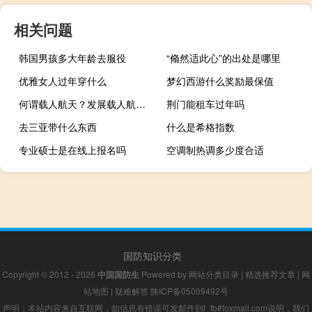
相关问题
韩国男孩多大年龄去服役
“翛然适此心”的出处是哪里
优雅女人过年穿什么
梦幻西游什么奖励最保值
何谓载人航天？发展载人航天有何意义？发展载人航天的基础和条件是什么？
荆门能租车过年吗
去三亚带什么东西
什么是希格指数
专业硕士是在线上报名吗
空调制热调多少度合适
国防知识分类
Copyright © 2012 - 2026
中国国防生
Powered by
网站分类目录
|
精选推荐文章
|
网
站地图
|
疑难解答
陕ICP备05009492号
声明：本站内容来自互联网，如信息有错误可发邮件到f_fb#foxmail.com说明，我们