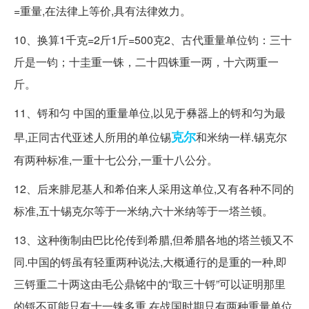
=重量,在法律上等价,具有法律效力。
10、换算1千克=2斤1斤=500克2、古代重量单位钧：三十
斤是一钧；十圭重一铢，二十四铢重一两，十六两重一
斤。
11、锊和匀 中国的重量单位,以见于彝器上的锊和匀为最
克尔
早,正同古代亚述人所用的单位锡
和米纳一样.锡克尔
有两种标准,一重十七公分,一重十八公分。
12、后来腓尼基人和希伯来人采用这单位,又有各种不同的
标准,五十锡克尔等于一米纳,六十米纳等于一塔兰顿。
13、这种衡制由巴比伦传到希腊,但希腊各地的塔兰顿又不
同.中国的锊虽有轻重两种说法,大概通行的是重的一种,即
三锊重二十两这由毛公鼎铭中的“取三十锊”可以证明那里
的锊不可能只有十一铢多重.在战国时期只有两种重量单位,